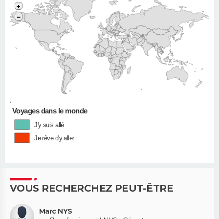
+
−
•
Voyages dans le monde
J'y suis allé
Je rêve d'y aller
VOUS RECHERCHEZ PEUT-ÊTRE
Marc NYS