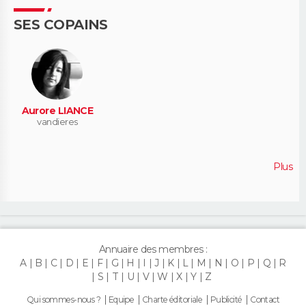
SES COPAINS
Aurore LIANCE
vandieres
Plus
Annuaire des membres :
A
B
C
D
E
F
G
H
I
J
K
L
M
N
O
P
Q
R
S
T
U
V
W
X
Y
Z
Qui sommes-nous ?
Equipe
Charte éditoriale
Publicité
Contact