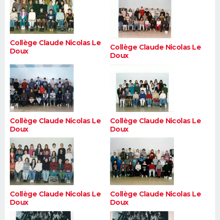
FORUM
Lifestyle
Sport
Television
Cinema
Bricolage
Culture
Auto
Voyage
Collège Claude Nicolas Le
Collège Claude Nicolas Le
Doux
Doux
Collège Claude Nicolas Le
Collège Claude Nicolas Le
Doux
Doux
Collège Claude Nicolas Le
Collège Claude Nicolas Le
Doux
Doux