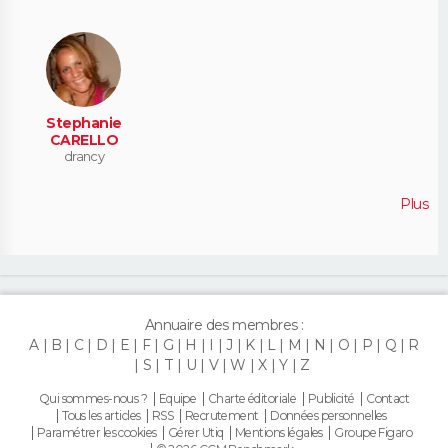
Stephanie
CARELLO
drancy
Plus
Annuaire des membres :
A
B
C
D
E
F
G
H
I
J
K
L
M
N
O
P
Q
R
S
T
U
V
W
X
Y
Z
Qui sommes-nous ?
Equipe
Charte éditoriale
Publicité
Contact
Tous les articles
RSS
Recrutement
Données personnelles
Paramétrer les cookies
Gérer Utiq
Mentions légales
Groupe Figaro