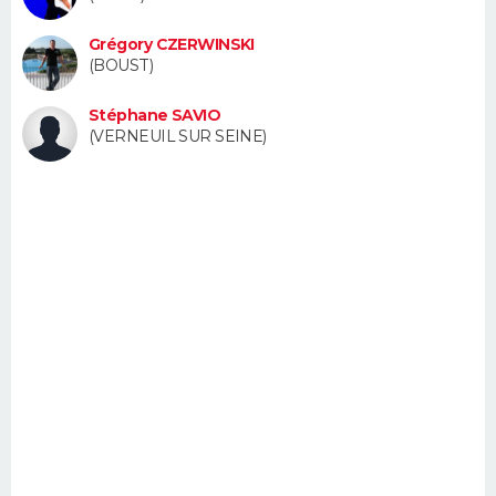
FORUM
Grégory CZERWINSKI
Lifestyle
Sport
Television
Cinema
Bricolage
Culture
Auto
Voyage
(BOUST)
Stéphane SAVIO
(VERNEUIL SUR SEINE)