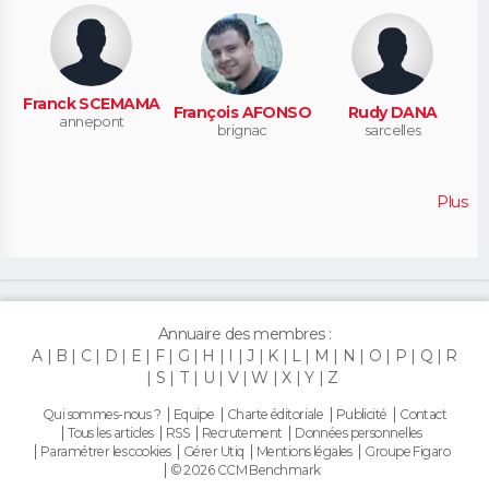
Franck SCEMAMA
François AFONSO
Rudy DANA
annepont
brignac
sarcelles
Plus
Annuaire des membres :
A
B
C
D
E
F
G
H
I
J
K
L
M
N
O
P
Q
R
S
T
U
V
W
X
Y
Z
Qui sommes-nous ?
Equipe
Charte éditoriale
Publicité
Contact
Tous les articles
RSS
Recrutement
Données personnelles
Paramétrer les cookies
Gérer Utiq
Mentions légales
Groupe Figaro
© 2026 CCM Benchmark