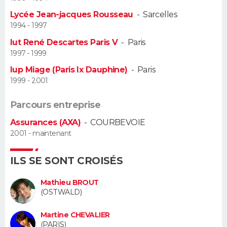
Lycée Jean-jacques Rousseau
-
Sarcelles
Guide de la santé
Médicaments
+
Alimentation
Maladies
Sommeil
VOYAGE
1994 - 1997
Iut René Descartes Paris V
-
Paris
City break
Voyage de noces
Climat
Destinations
Voyage nature
Forum
+
PHOTO
1997 - 1999
Iup Miage (Paris Ix Dauphine)
-
Paris
GUIDES D'ACHAT
1999 - 2001
BONS PLANS
Parcours entreprise
CARTE DE VOEUX
Assurances (AXA)
-
COURBEVOIE
2001 - maintenant
Carte Bonne année
Carte Pâques
Carte de Noël
Carte Saint-Valentin
Carte d'anniversaire
DICTIONNAIRE
ILS SE SONT CROISÉS
Biographies
Expressions
Dictionnaire
Citations
Proverbes
PROGRAMME TV
Mathieu BROUT
COPAINS D'AVANT
(OSTWALD)
Se connecter
Collèges
Universités
Service militaire
S'inscrire
Lycées
Primaires
Entreprises
Avis de recherche
AVIS DE DÉCÈS
Martine CHEVALIER
(PARIS)