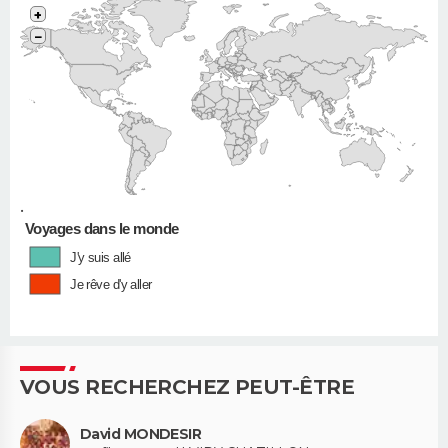
+
−
•
Voyages dans le monde
J'y suis allé
Je rêve d'y aller
VOUS RECHERCHEZ PEUT-ÊTRE
David MONDESIR