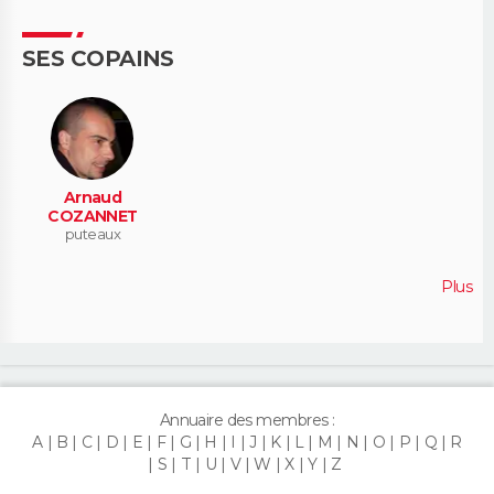
SES COPAINS
Arnaud
COZANNET
puteaux
Plus
Annuaire des membres :
A
B
C
D
E
F
G
H
I
J
K
L
M
N
O
P
Q
R
S
T
U
V
W
X
Y
Z