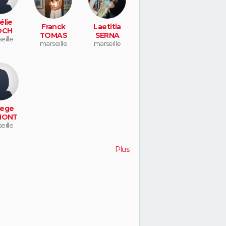
élie
Franck
Laetitia
OCH
TOMAS
SERNA
eille
marseille
marseille
ege
MONT
eille
Plus