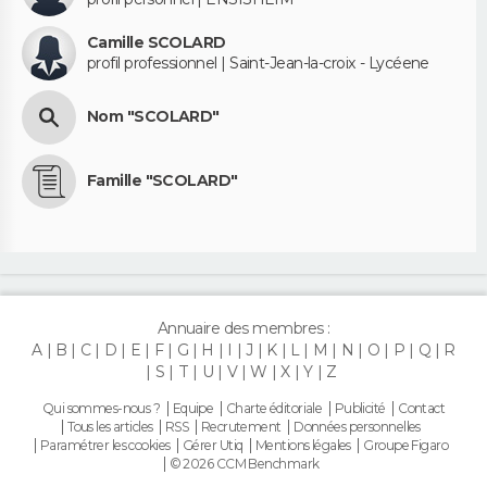
Camille SCOLARD
profil professionnel | Saint-Jean-la-croix - Lycéene
Nom "SCOLARD"
Famille "SCOLARD"
Annuaire des membres :
A
B
C
D
E
F
G
H
I
J
K
L
M
N
O
P
Q
R
S
T
U
V
W
X
Y
Z
Qui sommes-nous ?
Equipe
Charte éditoriale
Publicité
Contact
Tous les articles
RSS
Recrutement
Données personnelles
Paramétrer les cookies
Gérer Utiq
Mentions légales
Groupe Figaro
© 2026 CCM Benchmark