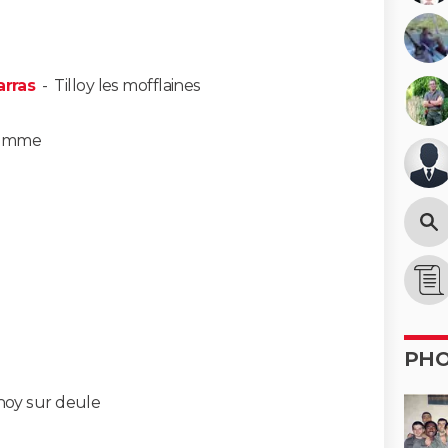
arras
-
Tilloy les mofflaines
omme
PH
oy sur deule