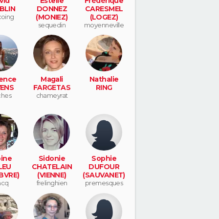
vid
Estelle
Frédérique
BLIN
DONNEZ
CARESMEL
coing
(MONIEZ)
(LOGEZ)
sequedin
moyenneville
ence
Magali
Nathalie
VENS
FARGETAS
RING
ches
chameyrat
ine
Sidonie
Sophie
LEU
CHATELAIN
DUFOUR
BVRE)
(VIENNE)
(SAUVANET)
ncq
frelinghien
premesques