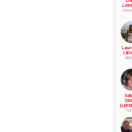
Da
LAM
tour
Laur
LIE
atti
Sab
DE
(LEFE
ro