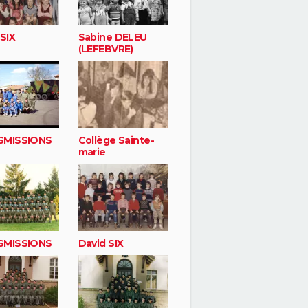
SIX
Sabine DELEU
(LEFEBVRE)
SMISSIONS
Collège Sainte-
marie
SMISSIONS
David SIX