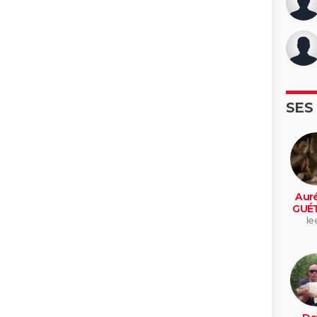
SES
Auré
GUÉT
le