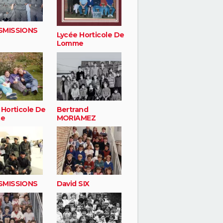
SMISSIONS
Lycée Horticole De
Lomme
 Horticole De
Bertrand
e
MORIAMEZ
SMISSIONS
David SIX