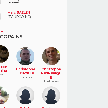
(LILLE)
Marc SAELEN
(TOURCOING)
 COPAINS
lien
Christophe
Christophe
IÈRE
LENOBLE
HENNEBIQU
ers
comines
E
brebieres