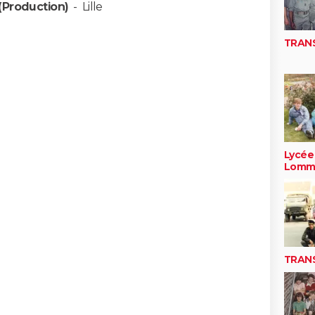
(Production)
-
Lille
TRAN
Lycée
Lomm
TRAN