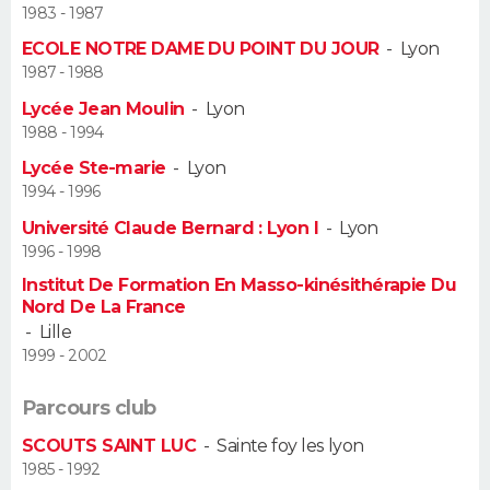
1983 - 1987
Guide de la santé
Médicaments
+
Alimentation
Maladies
Sommeil
ECOLE NOTRE DAME DU POINT DU JOUR
-
Lyon
VOYAGE
1987 - 1988
City break
Voyage de noces
Climat
Destinations
Voyage nature
Forum
+
PHOTO
Lycée Jean Moulin
-
Lyon
1988 - 1994
GUIDES D'ACHAT
Lycée Ste-marie
-
Lyon
1994 - 1996
BONS PLANS
Université Claude Bernard : Lyon I
-
Lyon
1996 - 1998
CARTE DE VOEUX
Institut De Formation En Masso-kinésithérapie Du
Carte Bonne année
Carte Pâques
Carte de Noël
Carte Saint-Valentin
Carte d'anniversaire
DICTIONNAIRE
Nord De La France
-
Lille
Biographies
Expressions
Dictionnaire
Citations
Proverbes
1999 - 2002
PROGRAMME TV
Parcours club
COPAINS D'AVANT
SCOUTS SAINT LUC
-
Sainte foy les lyon
Se connecter
Collèges
Universités
Service militaire
S'inscrire
Lycées
Primaires
Entreprises
Avis de recherche
AVIS DE DÉCÈS
1985 - 1992