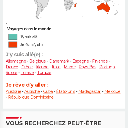
•
Voyages dans le monde
J'y suis allé
Je rêve d'y aller
J'y suis allé(e) :
Allemagne
-
Belgique
-
Danemark
-
Espagne
-
Finlande
-
France
-
Grèce
-
Irlande
-
Italie
-
Maroc
-
Pays-Bas
-
Portugal
-
Suisse
-
Tunisie
-
Turquie
Je rêve d'y aller :
Australie
-
Autriche
-
Cuba
-
États-Unis
-
Madagascar
-
Mexique
-
République Dominicaine
VOUS RECHERCHEZ PEUT-ÊTRE