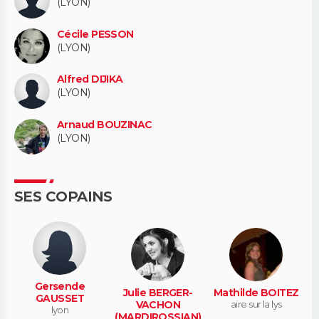
(LYON)
Cécile PESSON
(LYON)
Alfred DIJIKA
(LYON)
Arnaud BOUZINAC
(LYON)
SES COPAINS
Gersende
Julie BERGER-
Mathilde BOITEZ
GAUSSET
VACHON
aire sur la lys
lyon
(MARDIROSSIAN)