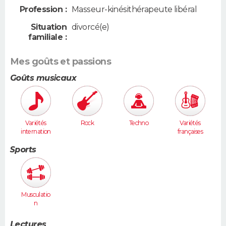
Profession :
Masseur-kinésithérapeute libéral
Situation
divorcé(e)
familiale :
Mes goûts et passions
Goûts musicaux
Variétés
Rock
Techno
Variétés
internation
françaises
ales
Sports
Musculatio
n
Lectures