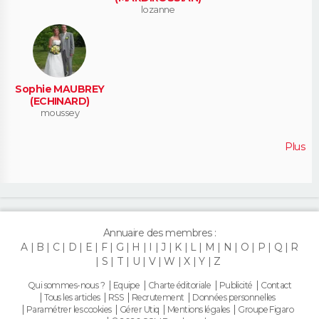
lozanne
Sophie MAUBREY
(ECHINARD)
moussey
Plus
Annuaire des membres :
A
B
C
D
E
F
G
H
I
J
K
L
M
N
O
P
Q
R
S
T
U
V
W
X
Y
Z
Qui sommes-nous ?
Equipe
Charte éditoriale
Publicité
Contact
Tous les articles
RSS
Recrutement
Données personnelles
Paramétrer les cookies
Gérer Utiq
Mentions légales
Groupe Figaro