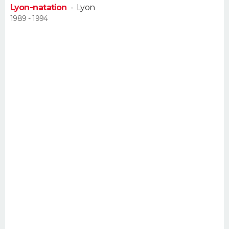
Lyon-natation
-
Lyon
FORUM
1989 - 1994
Lifestyle
Sport
Television
Cinema
Bricolage
Culture
Auto
Voyage