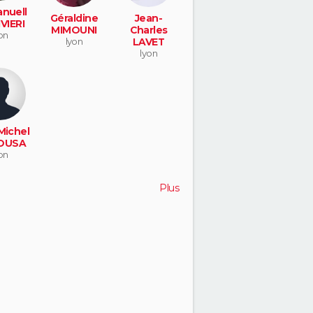
nuell
Géraldine
Jean-
VIERI
MIMOUNI
Charles
on
lyon
LAVET
lyon
Michel
OUSA
on
Plus