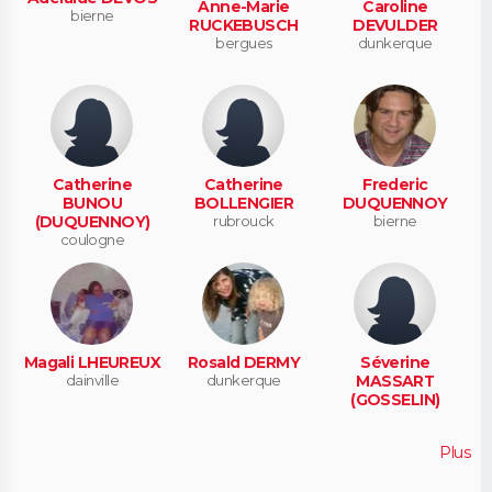
Anne-Marie
Caroline
bierne
RUCKEBUSCH
DEVULDER
bergues
dunkerque
Catherine
Catherine
Frederic
BUNOU
BOLLENGIER
DUQUENNOY
(DUQUENNOY)
rubrouck
bierne
coulogne
Magali LHEUREUX
Rosald DERMY
Séverine
dainville
dunkerque
MASSART
(GOSSELIN)
Plus