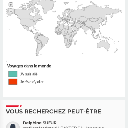
+
−
•
Voyages dans le monde
J'y suis allé
Je rêve d'y aller
VOUS RECHERCHEZ PEUT-ÊTRE
Delphine SUEUR