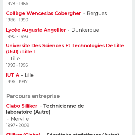
1978 - 1986
Guide de la santé
Médicaments
+
Alimentation
Maladies
Sommeil
Collège Wenceslas Cobergher
-
Bergues
VOYAGE
1986 - 1990
City break
Voyage de noces
Climat
Destinations
Voyage nature
Forum
+
PHOTO
Lycée Auguste Angellier
-
Dunkerque
1990 - 1993
GUIDES D'ACHAT
Université Des Sciences Et Technologies De Lille
(Ustl) : Lille I
BONS PLANS
-
Lille
1993 - 1996
CARTE DE VOEUX
IUT A
-
Lille
1996 - 1997
Carte Bonne année
Carte Pâques
Carte de Noël
Carte Saint-Valentin
Carte d'anniversaire
DICTIONNAIRE
Parcours entreprise
Biographies
Expressions
Dictionnaire
Citations
Proverbes
PROGRAMME TV
Clabo Silliker
- Technicienne de
laboratoire (Autre)
COPAINS D'AVANT
-
Merville
Se connecter
Collèges
Universités
Service militaire
S'inscrire
Lycées
Primaires
Entreprises
Avis de recherche
1997 - 2008
AVIS DE DÉCÈS