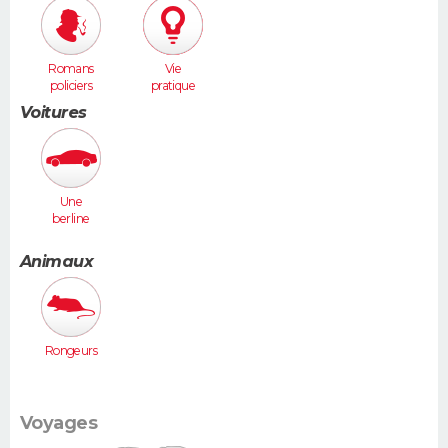
Romans
Vie
policiers
pratique
Voitures
Une
berline
(Laguna,
406...)
Animaux
Rongeurs
Voyages