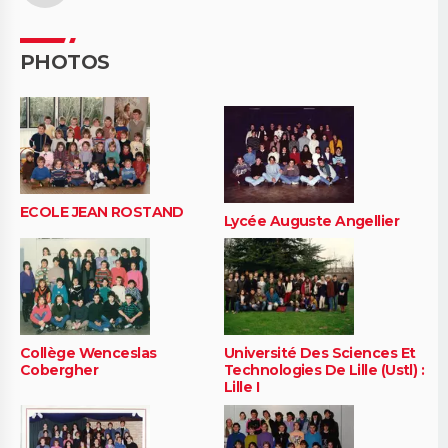
PHOTOS
ECOLE JEAN ROSTAND
Lycée Auguste Angellier
Collège Wenceslas
Université Des Sciences Et
Cobergher
Technologies De Lille (Ustl) :
Lille I