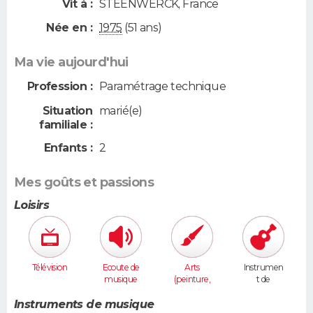
Vit à :
STEENWERCK
,
France
Née en :
1975
(51 ans)
Ma vie aujourd'hui
Profession :
Paramétrage technique
Situation
marié(e)
familiale :
Enfants :
2
Mes goûts et passions
Loisirs
Télévision
Ecoute de
Arts
Instrumen
musique
(peinture,
t de
sculpture...
musique
)
Instruments de musique