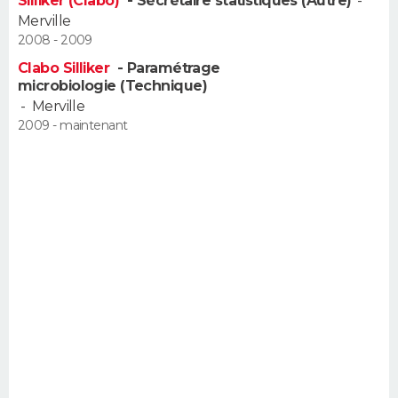
Silliker (Clabo)
- Sécrétaire statistiques (Autre)
-
FORUM
Merville
2008 - 2009
Lifestyle
Sport
Television
Cinema
Bricolage
Culture
Auto
Voyage
Clabo Silliker
- Paramétrage
microbiologie (Technique)
-
Merville
2009 - maintenant