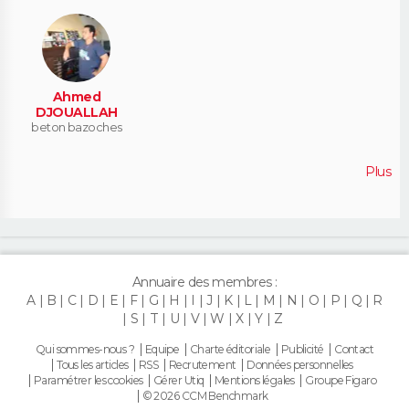
Ahmed
DJOUALLAH
beton bazoches
Plus
Annuaire des membres :
A
B
C
D
E
F
G
H
I
J
K
L
M
N
O
P
Q
R
S
T
U
V
W
X
Y
Z
Qui sommes-nous ?
Equipe
Charte éditoriale
Publicité
Contact
Tous les articles
RSS
Recrutement
Données personnelles
Paramétrer les cookies
Gérer Utiq
Mentions légales
Groupe Figaro
© 2026 CCM Benchmark