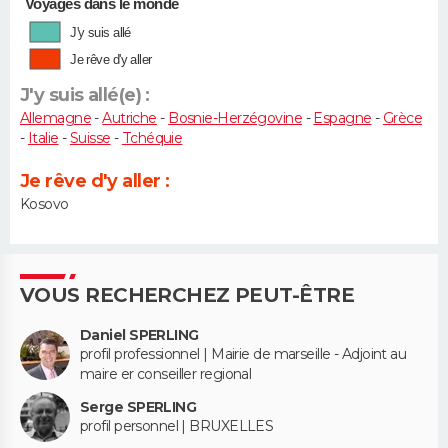
Voyages dans le monde
J'y suis allé
Je rêve d'y aller
J'y suis allé(e) :
Allemagne
-
Autriche
-
Bosnie-Herzégovine
-
Espagne
-
Grèce
-
Italie
-
Suisse
-
Tchéquie
Je rêve d'y aller :
Kosovo
VOUS RECHERCHEZ PEUT-ÊTRE
Daniel SPERLING
profil professionnel | Mairie de marseille - Adjoint au
maire er conseiller regional
Serge SPERLING
profil personnel | BRUXELLES