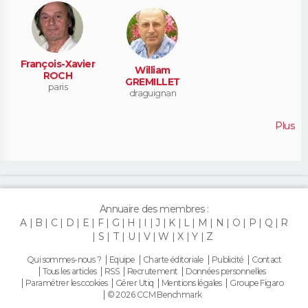
François-Xavier
William
ROCH
GREMILLET
paris
draguignan
Plus
Annuaire des membres :
A
B
C
D
E
F
G
H
I
J
K
L
M
N
O
P
Q
R
S
T
U
V
W
X
Y
Z
Qui sommes-nous ?
Equipe
Charte éditoriale
Publicité
Contact
Tous les articles
RSS
Recrutement
Données personnelles
Paramétrer les cookies
Gérer Utiq
Mentions légales
Groupe Figaro
© 2026 CCM Benchmark