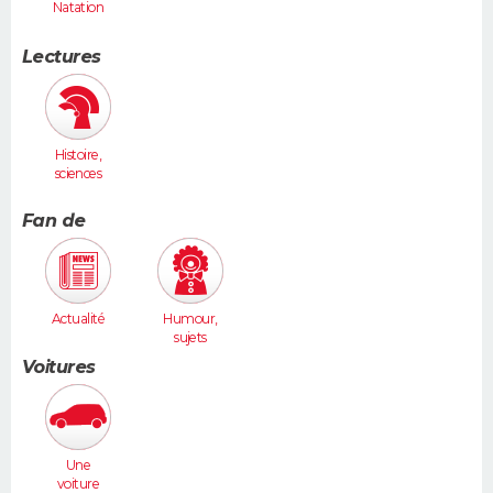
Natation
Lectures
Histoire,
sciences
humaines
Fan de
Actualité
Humour,
sujets
insolites
Voitures
Une
voiture