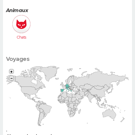
moyenne
(Megane,
Animaux
307...)
Chats
Voyages
+
−
•