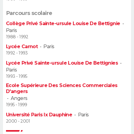
Guide de la santé
Médicaments
+
Alimentation
Maladies
Sommeil
Parcours scolaire
VOYAGE
Collège Privé Sainte-ursule Louise De Bettignie
-
City break
Voyage de noces
Climat
Destinations
Voyage nature
Forum
+
PHOTO
Paris
1988 - 1992
GUIDES D'ACHAT
Lycée Carnot
-
Paris
1992 - 1993
BONS PLANS
Lycée Privé Sainte-ursule Louise De Bettignies
-
Paris
CARTE DE VOEUX
1993 - 1995
Carte Bonne année
Carte Pâques
Carte de Noël
Carte Saint-Valentin
Carte d'anniversaire
DICTIONNAIRE
Ecole Supérieure Des Sciences Commerciales
D'angers
Biographies
Expressions
Dictionnaire
Citations
Proverbes
PROGRAMME TV
-
Angers
1995 - 1999
COPAINS D'AVANT
Université Paris Ix Dauphine
-
Paris
2000 - 2001
Se connecter
Collèges
Universités
Service militaire
S'inscrire
Lycées
Primaires
Entreprises
Avis de recherche
AVIS DE DÉCÈS