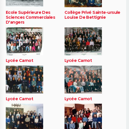
Ecole Supérieure Des
Collège Privé Sainte-ursule
Sciences Commerciales
Louise De Bettignie
D'angers
Lycée Carnot
Lycée Carnot
Lycée Carnot
Lycée Carnot