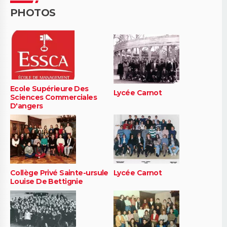
PHOTOS
Ecole Supérieure Des
Lycée Carnot
Sciences Commerciales
D'angers
Collège Privé Sainte-ursule
Lycée Carnot
Louise De Bettignie