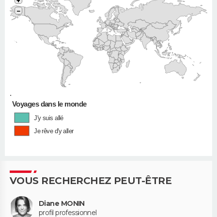
+
−
•
Voyages dans le monde
J'y suis allé
Je rêve d'y aller
VOUS RECHERCHEZ PEUT-ÊTRE
Diane MONIN
profil professionnel