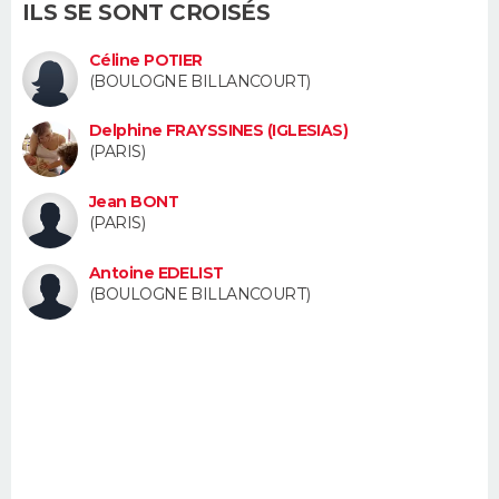
ILS SE SONT CROISÉS
FORUM
Céline POTIER
Lifestyle
Sport
Television
Cinema
Bricolage
Culture
Auto
Voyage
(BOULOGNE BILLANCOURT)
Delphine FRAYSSINES (IGLESIAS)
(PARIS)
Jean BONT
(PARIS)
Antoine EDELIST
(BOULOGNE BILLANCOURT)