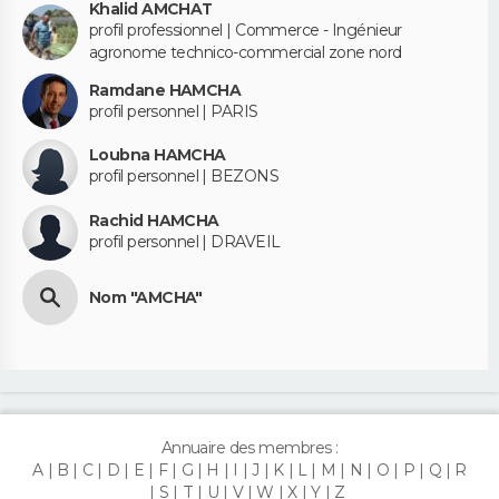
Khalid AMCHAT
profil professionnel | Commerce - Ingénieur
agronome technico-commercial zone nord
Ramdane HAMCHA
profil personnel | PARIS
Loubna HAMCHA
profil personnel | BEZONS
Rachid HAMCHA
profil personnel | DRAVEIL
Nom "AMCHA"
Annuaire des membres :
A
B
C
D
E
F
G
H
I
J
K
L
M
N
O
P
Q
R
S
T
U
V
W
X
Y
Z