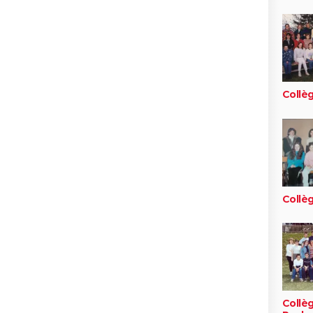
Collè
Collè
Collè