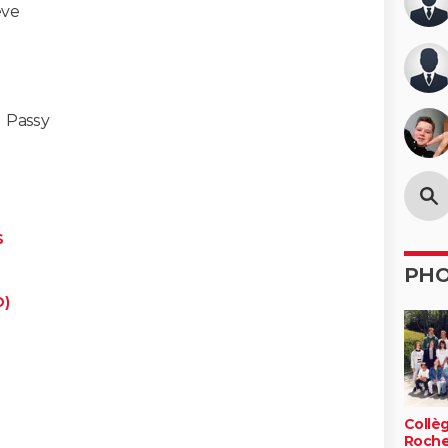
ve
-
Passy
S
PH
D)
Collè
Roch