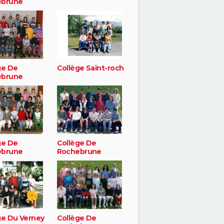
ebrune
ge De
Collège Saint-roch
ebrune
ge De
Collège De
ebrune
Rochebrune
ge Du Verney
Collège De