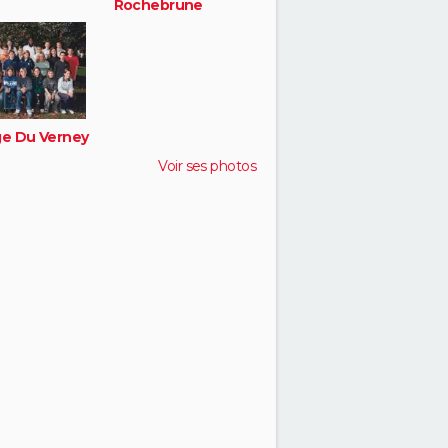
Rochebrune
ge Du Verney
Voir ses photos