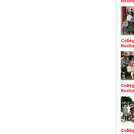
Roch
Collè
Roch
Collè
Roch
Collè