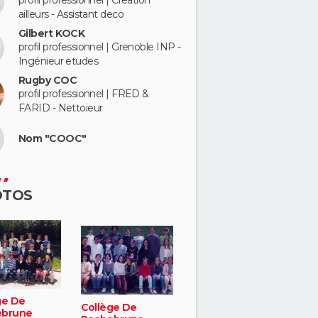
profil professionnel | Creation
ailleurs - Assistant deco
Gilbert KOCK
profil professionnel | Grenoble INP -
Ingénieur etudes
Rugby COC
profil professionnel | FRED &
FARID - Nettoieur
Nom "COOC"
OTOS
ge De
Collège De
ebrune