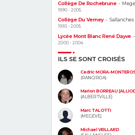
Collège De Rochebrune
-
Mege
1990 - 2005
Collège Du Verney
-
Sallanches
1993 - 2005
Lycée Mont Blanc René Dayve
2000 - 2004
ILS SE SONT CROISÉS
Cedric MORA-MONTERO
(RANGIROA)
Marion BORREAU (ALLIO
(ALBERTVILLE)
Marc TALOTTI
(MEGEVE)
Michael VEILLARD