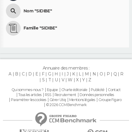
Nom "SIDIBE"
Famille "SIDIBE"
Annuaire des membres :
A
B
C
D
E
F
G
H
I
J
K
L
M
N
O
P
Q
R
S
T
U
V
W
X
Y
Z
Qui sommes-nous ?
Equipe
Charte éditoriale
Publicité
Contact
Tous les articles
RSS
Recrutement
Données personnelles
Paramétrer les cookies
Gérer Utiq
Mentions légales
Groupe Figaro
© 2026 CCM Benchmark