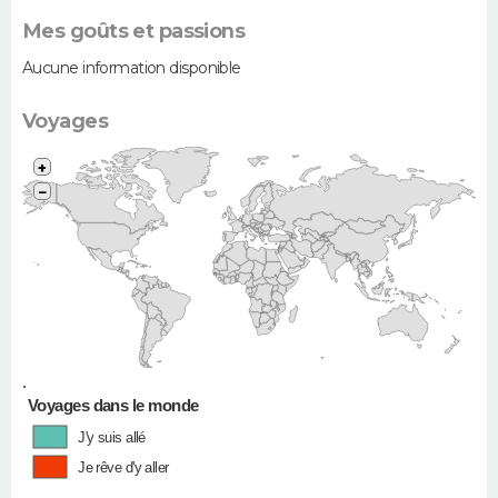
Mes goûts et passions
Aucune information disponible
Voyages
+
−
•
Voyages dans le monde
J'y suis allé
Je rêve d'y aller