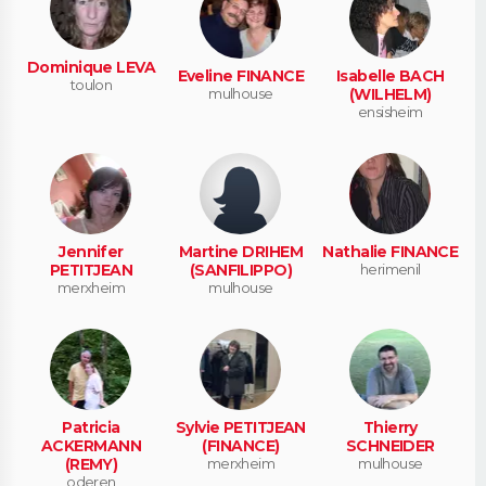
Dominique LEVA
Eveline FINANCE
Isabelle BACH
toulon
mulhouse
(WILHELM)
ensisheim
Jennifer
Martine DRIHEM
Nathalie FINANCE
PETITJEAN
(SANFILIPPO)
herimenil
merxheim
mulhouse
Patricia
Sylvie PETITJEAN
Thierry
ACKERMANN
(FINANCE)
SCHNEIDER
(REMY)
merxheim
mulhouse
oderen