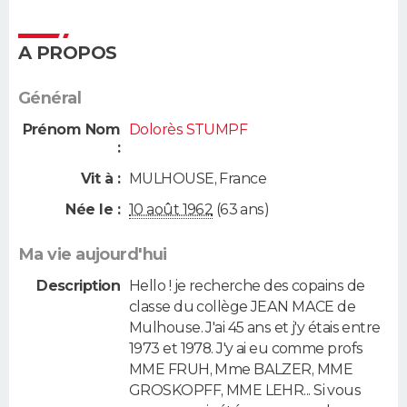
A PROPOS
Général
Prénom Nom
Dolorès STUMPF
:
Vit à :
MULHOUSE
,
France
Née le :
10 août 1962
(63 ans)
Ma vie aujourd'hui
Description
Hello ! je recherche des copains de
classe du collège JEAN MACE de
Mulhouse. J'ai 45 ans et j'y étais entre
1973 et 1978. J'y ai eu comme profs
MME FRUH, Mme BALZER, MME
GROSKOPFF, MME LEHR... Si vous