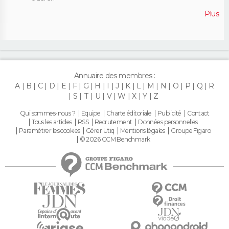
Plus
Annuaire des membres :
A
B
C
D
E
F
G
H
I
J
K
L
M
N
O
P
Q
R
S
T
U
V
W
X
Y
Z
Qui sommes-nous ?
Equipe
Charte éditoriale
Publicité
Contact
Tous les articles
RSS
Recrutement
Données personnelles
Paramétrer les cookies
Gérer Utiq
Mentions légales
Groupe Figaro
© 2026 CCM Benchmark