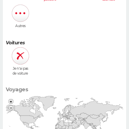
humaines
Autres
Voitures
Je n'ai pas
de voiture
Voyages
+
−