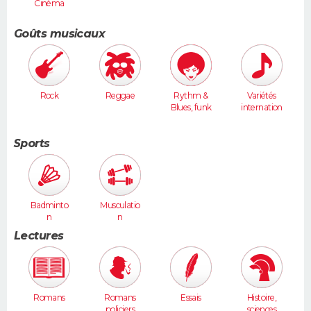
Cinéma
Goûts musicaux
Rock
Reggae
Rythm &
Variétés
Blues, funk
internation
ales
Sports
Badminto
Musculatio
n
n
Lectures
Romans
Romans
Essais
Histoire,
policiers
sciences