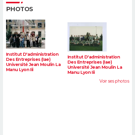
FORUM
PHOTOS
Lifestyle
Sport
Television
Cinema
Bricolage
Culture
Auto
Voyage
Institut D'administration
Institut D'administration
Des Entreprises (Iae)
Des Entreprises (Iae)
Université Jean Moulin La
Université Jean Moulin La
Manu Lyon Iii
Manu Lyon Iii
Voir ses photos