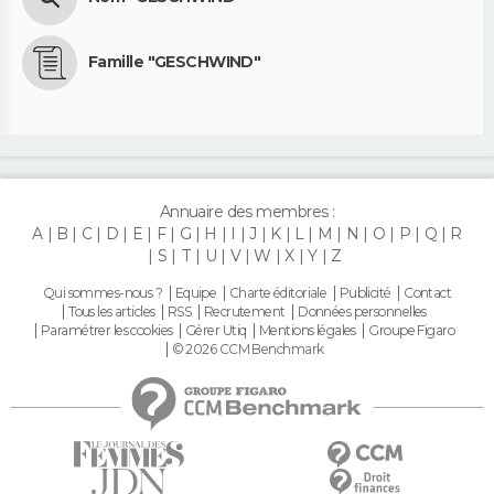
Famille "GESCHWIND"
Annuaire des membres :
A
B
C
D
E
F
G
H
I
J
K
L
M
N
O
P
Q
R
S
T
U
V
W
X
Y
Z
Qui sommes-nous ?
Equipe
Charte éditoriale
Publicité
Contact
Tous les articles
RSS
Recrutement
Données personnelles
Paramétrer les cookies
Gérer Utiq
Mentions légales
Groupe Figaro
© 2026 CCM Benchmark