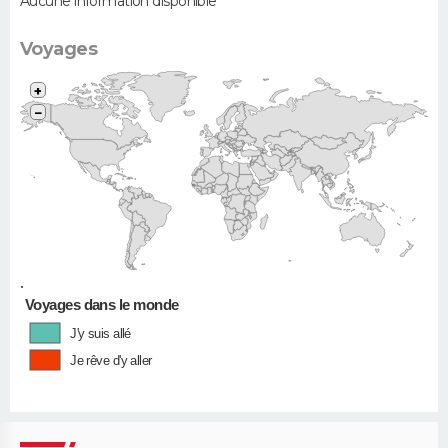
Aucune information disponible
Voyages
+
−
•
Voyages dans le monde
J'y suis allé
Je rêve d'y aller