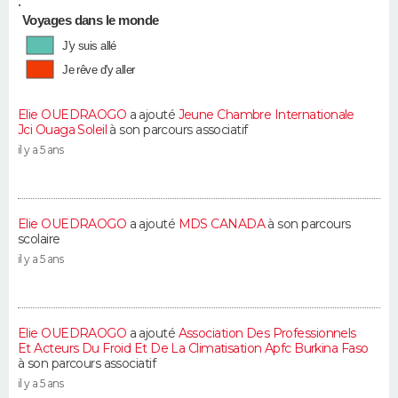
•
Voyages dans le monde
J'y suis allé
Je rêve d'y aller
Elie OUEDRAOGO
a ajouté
Jeune Chambre Internationale
Jci Ouaga Soleil
à son parcours associatif
il y a 5 ans
Elie OUEDRAOGO
a ajouté
MDS CANADA
à son parcours
scolaire
il y a 5 ans
Elie OUEDRAOGO
a ajouté
Association Des Professionnels
Et Acteurs Du Froid Et De La Climatisation Apfc Burkina Faso
à son parcours associatif
il y a 5 ans