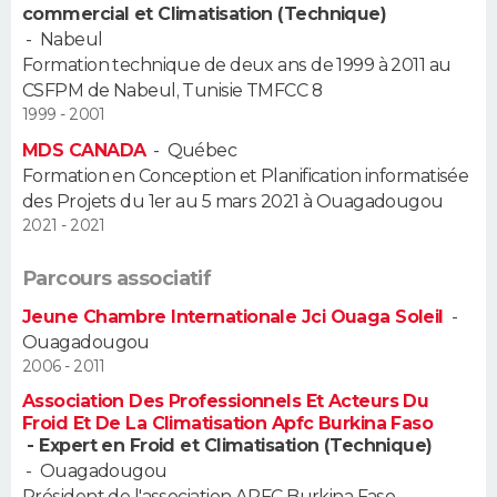
commercial et Climatisation (Technique)
-
Nabeul
Guide de la santé
Médicaments
+
Alimentation
Maladies
Sommeil
VOYAGE
Formation technique de deux ans de 1999 à 2011 au
CSFPM de Nabeul, Tunisie TMFCC 8
City break
Voyage de noces
Climat
Destinations
Voyage nature
Forum
+
PHOTO
1999 - 2001
MDS CANADA
-
Québec
GUIDES D'ACHAT
Formation en Conception et Planification informatisée
des Projets du 1er au 5 mars 2021 à Ouagadougou
BONS PLANS
2021 - 2021
CARTE DE VOEUX
Parcours associatif
Carte Bonne année
Carte Pâques
Carte de Noël
Carte Saint-Valentin
Carte d'anniversaire
DICTIONNAIRE
Jeune Chambre Internationale Jci Ouaga Soleil
-
Ouagadougou
Biographies
Expressions
Dictionnaire
Citations
Proverbes
PROGRAMME TV
2006 - 2011
Association Des Professionnels Et Acteurs Du
COPAINS D'AVANT
Froid Et De La Climatisation Apfc Burkina Faso
- Expert en Froid et Climatisation (Technique)
Se connecter
Collèges
Universités
Service militaire
S'inscrire
Lycées
Primaires
Entreprises
Avis de recherche
AVIS DE DÉCÈS
-
Ouagadougou
Président de l'association APFC Burkina Faso