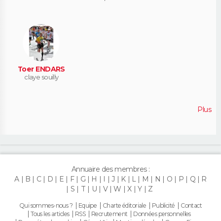
Toer ENDARS
claye souilly
Plus
Annuaire des membres :
A
B
C
D
E
F
G
H
I
J
K
L
M
N
O
P
Q
R
S
T
U
V
W
X
Y
Z
Qui sommes-nous ?
Equipe
Charte éditoriale
Publicité
Contact
Tous les articles
RSS
Recrutement
Données personnelles