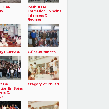
 JEAN
Institut De
IN
Formation En Soins
Infirmiers G.
Régnier
ry POINSON
C.f.a Coutances
ut De
Gregory POINSON
tion En Soins
iers G.
er