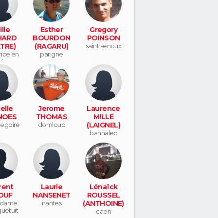
lie
Esther
Gregory
HARD
BOURDON
POINSON
TRE)
(RAGARU)
saint senoux
rice en
parigne
les
elle
Jerome
Laurence
NOES
THOMAS
MILLE
regoire
domloup
(LAIGNEL)
bannalec
rent
Laurie
Lénaïck
OUF
NANSENET
ROUSSEL
 dame
nantes
(ANTHOINE)
quetuit
caen