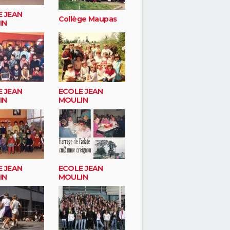
 JEAN
Collège Maupas
IN
 JEAN
ECOLE JEAN
IN
MOULIN
 JEAN
ECOLE JEAN
IN
MOULIN