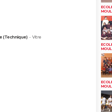
ECOLE
MOUL
le (Technique)
-
Vitre
ECOLE
MOUL
ECOLE
MOUL