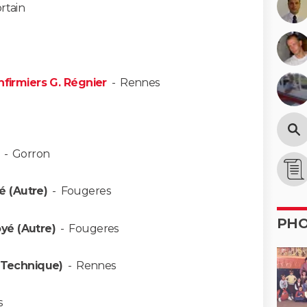
rtain
nfirmiers G. Régnier
-
Rennes
-
Gorron
é (Autre)
-
Fougeres
PH
yé (Autre)
-
Fougeres
(Technique)
-
Rennes
s