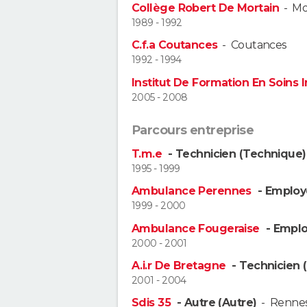
Collège Robert De Mortain
-
Mo
1989 - 1992
C.f.a Coutances
-
Coutances
1992 - 1994
Institut De Formation En Soins I
2005 - 2008
Parcours entreprise
T.m.e
- Technicien (Technique)
1995 - 1999
Ambulance Perennes
- Employ
1999 - 2000
Ambulance Fougeraise
- Emplo
2000 - 2001
A.i.r De Bretagne
- Technicien 
2001 - 2004
Sdis 35
- Autre (Autre)
-
Renne