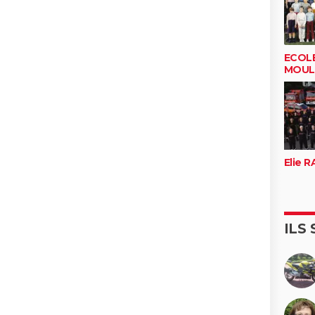
ECOLE
MOUL
Elie 
ILS