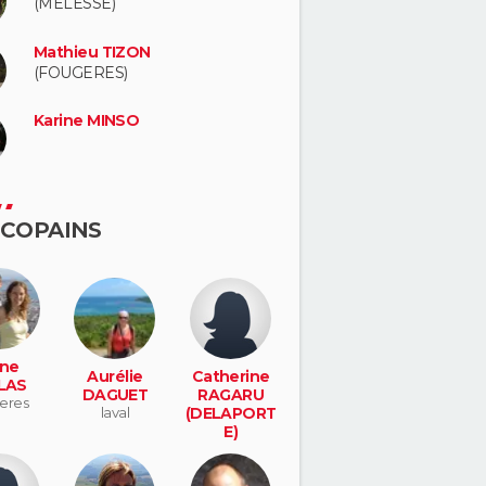
(MELESSE)
Mathieu TIZON
(FOUGERES)
Karine MINSO
 COPAINS
ine
Aurélie
Catherine
LAS
DAGUET
RAGARU
lieres
laval
(DELAPORT
E)
fougeres