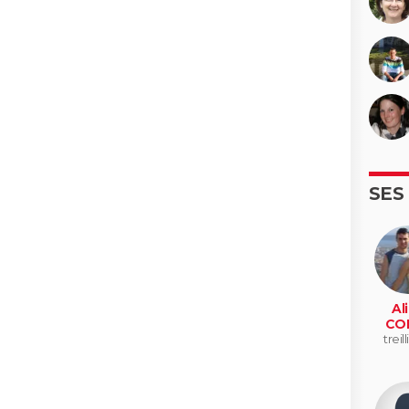
SES
Al
CO
treil