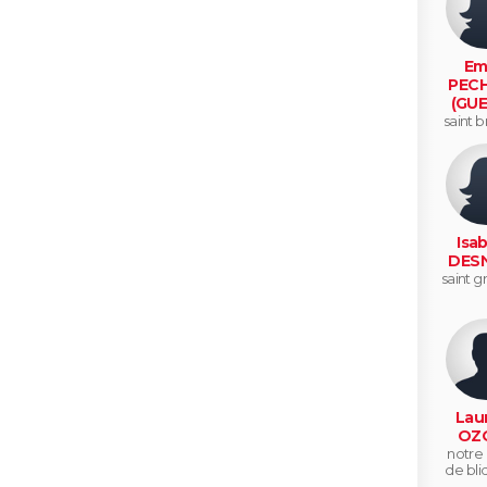
Emi
PEC
(GUE
saint b
cog
Isab
DES
saint g
Lau
OZ
notre
de bli