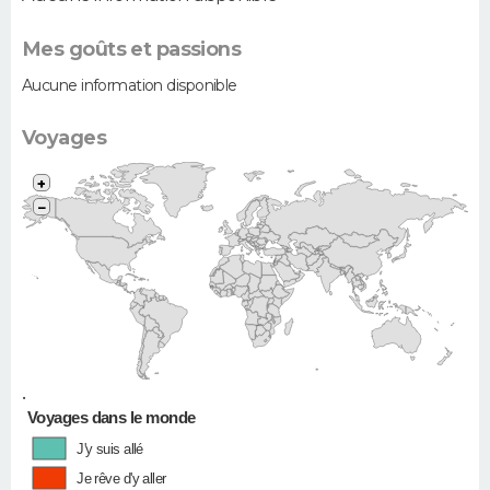
Mes goûts et passions
Aucune information disponible
Voyages
+
−
•
Voyages dans le monde
J'y suis allé
Je rêve d'y aller