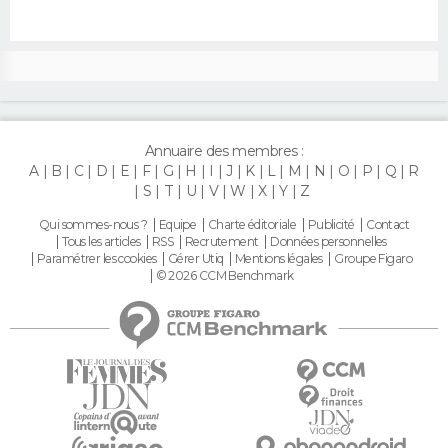
Annuaire des membres :
A
B
C
D
E
F
G
H
I
J
K
L
M
N
O
P
Q
R
S
T
U
V
W
X
Y
Z
Qui sommes-nous ?
Equipe
Charte éditoriale
Publicité
Contact
Tous les articles
RSS
Recrutement
Données personnelles
Paramétrer les cookies
Gérer Utiq
Mentions légales
Groupe Figaro
© 2026 CCM Benchmark