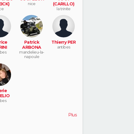
EICK)
nice
(CARILLO)
ce
la trinite
rice
Patrick
Thierry PER
RINI
ARBONA
antibes
ibes
mandelieu-la-
napoule
erie
ELIO
ibes
Plus