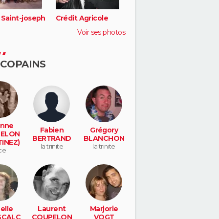
 Saint-joseph
Crédit Agricole
Voir ses photos
 COPAINS
inne
Fabien
Grégory
ELON
BERTRAND
BLANCHON
INEZ)
la trinite
la trinite
ce
elle
Laurent
Marjorie
SCALC
COUPELON
VOGT