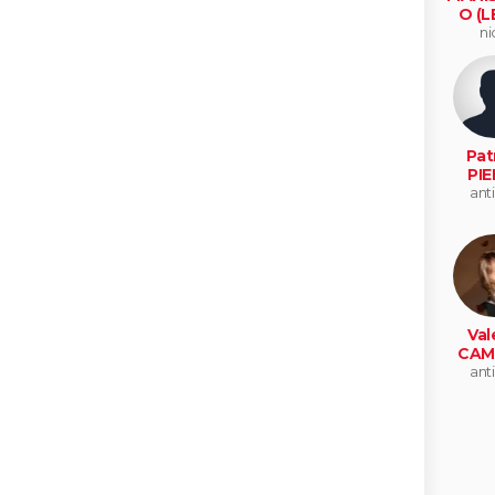
O (L
ni
Pat
PIE
ant
Val
CAM
ant