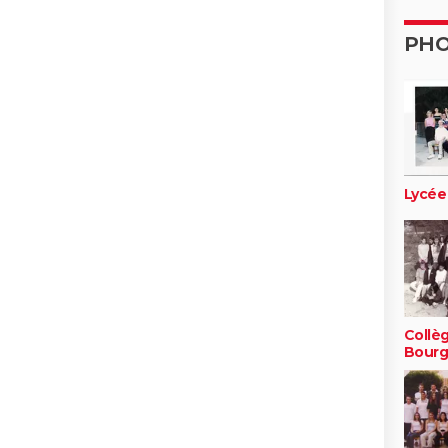
PH
Lycée
Collè
Bour