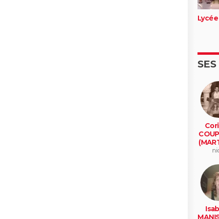
Lycée
SES
Cor
COUP
(MART
ni
Isab
MANI