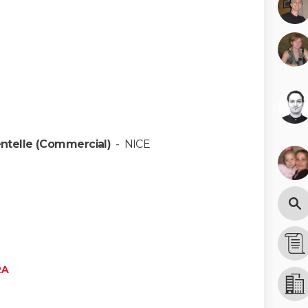
entelle (Commercial)
-
NICE
RA