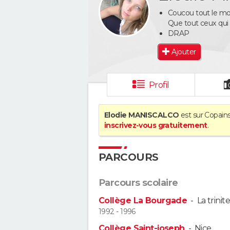
Coucou tout le m
Que tout ceux qui
DRAP
Ajouter
Profil
Elodie MANISCALCO
est sur Copains
inscrivez-vous gratuitement
.
PARCOURS
Parcours scolaire
Collège La Bourgade
-
La trinite
1992 - 1996
Collège Saint-joseph
-
Nice