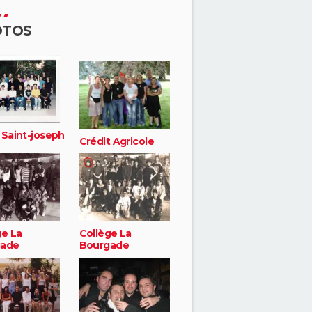
OTOS
 Saint-joseph
Crédit Agricole
ge La
Collège La
gade
Bourgade