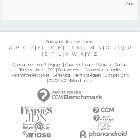
Plus
Annuaire des membres :
A
B
C
D
E
F
G
H
I
J
K
L
M
N
O
P
Q
R
S
T
U
V
W
X
Y
Z
Qui sommes-nous ?
Equipe
Charte éditoriale
Publicité
Contact
Tous les articles
RSS
Recrutement
Données personnelles
Paramétrer les cookies
Gérer Utiq
Mentions légales
Groupe Figaro
© 2026 CCM Benchmark