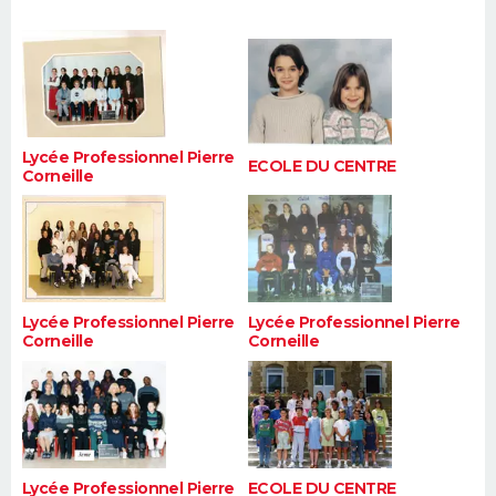
FORUM
Lifestyle
Sport
Television
Cinema
Bricolage
Culture
Auto
Voyage
Lycée Professionnel Pierre
ECOLE DU CENTRE
Corneille
Lycée Professionnel Pierre
Lycée Professionnel Pierre
Corneille
Corneille
Lycée Professionnel Pierre
ECOLE DU CENTRE