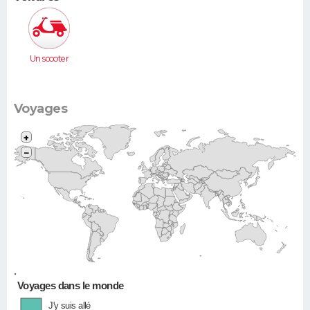
Un scooter
Voyages
+
−
•
Voyages dans le monde
J'y suis allé