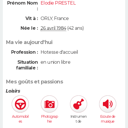
Prénom Nom
Elodie PRESTEL
:
Vit à :
ORLY
,
France
Née le :
26 avril 1984
(42 ans)
Ma vie aujourd'hui
Profession :
Hotesse d'accueil
Situation
en union libre
familiale :
Mes goûts et passions
Loisirs
Automobil
Photograp
Instrumen
Ecoute de
es
hie
t de
musique
musique