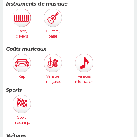
Instruments de musique
Piano,
Guitare,
claviers
basse
Goûts musicaux
Rap
Variétés
Variétés
françaises
internation
ales
Sports
Sport
mécaniqu
e
Voitures