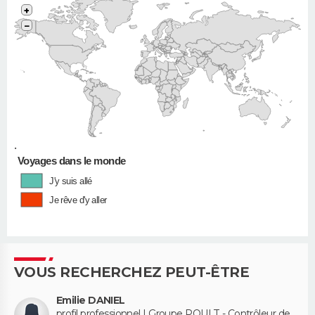
+
−
•
Voyages dans le monde
J'y suis allé
Je rêve d'y aller
VOUS RECHERCHEZ PEUT-ÊTRE
Emilie DANIEL
profil professionnel | Groupe POULT - Contrôleur de