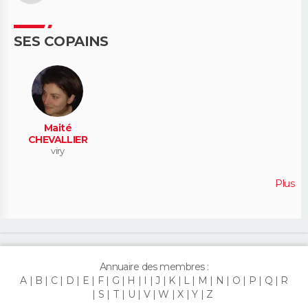
SES COPAINS
Maité
CHEVALLIER
viry
Plus
Annuaire des membres :
A
B
C
D
E
F
G
H
I
J
K
L
M
N
O
P
Q
R
S
T
U
V
W
X
Y
Z