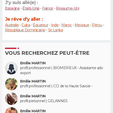
J'y suis allé(e) :
Espagne
-
États-Unis
-
France
-
Royaume-Uni
Je rêve d'y aller :
Australie
-
Cuba
-
Équateur
-
Inde
-
Maroc
-
Mexique
-
Pérou
-
République Dominicaine
-
Sri Lanka
VOUS RECHERCHEZ PEUT-ÊTRE
Emilie MARTIN
profil professionnel | BIOMERIEUX - Assistante adv
export
Emilie MARTIN
profil professionnel | CCI de la Haute Savoie -
Emilie MARTIN
profil personnel | GELANNES
Emilie MARTIN