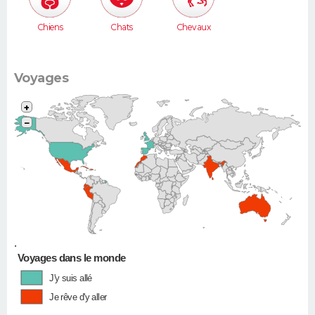
Chiens
Chats
Chevaux
Voyages
+
−
•
Voyages dans le monde
J'y suis allé
Je rêve d'y aller