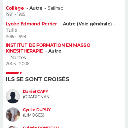
Collège
- Autre
-
Seilhac
Guide de la santé
Médicaments
+
Alimentation
Maladies
Sommeil
VOYAGE
1991 - 1995
Lycée Edmond Perrier
- Autre (Voie générale)
-
City break
Voyage de noces
Climat
Destinations
Voyage nature
Forum
+
PHOTO
Tulle
1995 - 1998
GUIDES D'ACHAT
INSTITUT DE FORMATION EN MASSO
KINESITHERAPIE
- Autre
BONS PLANS
-
Nantes
2003 - 2006
CARTE DE VOEUX
Carte Bonne année
Carte Pâques
Carte de Noël
Carte Saint-Valentin
Carte d'anniversaire
ILS SE SONT CROISÉS
DICTIONNAIRE
Biographies
Expressions
Dictionnaire
Citations
Proverbes
Daniel CAPY
PROGRAMME TV
(GRADIGNAN)
COPAINS D'AVANT
Cyrille DUPUY
(LIMOGES)
Se connecter
Collèges
Universités
Service militaire
S'inscrire
Lycées
Primaires
Entreprises
Avis de recherche
AVIS DE DÉCÈS
Sylvain RONDEAU