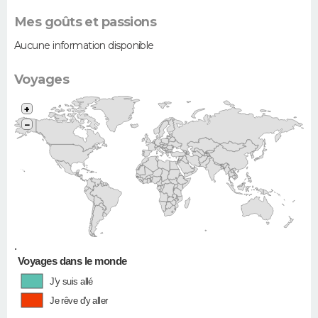
Mes goûts et passions
Aucune information disponible
Voyages
+
−
•
Voyages dans le monde
J'y suis allé
Je rêve d'y aller