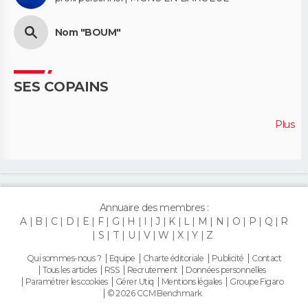
Nom "BOUM"
SES COPAINS
Plus
Annuaire des membres :
A
B
C
D
E
F
G
H
I
J
K
L
M
N
O
P
Q
R
S
T
U
V
W
X
Y
Z
Qui sommes-nous ?
Equipe
Charte éditoriale
Publicité
Contact
Tous les articles
RSS
Recrutement
Données personnelles
Paramétrer les cookies
Gérer Utiq
Mentions légales
Groupe Figaro
© 2026 CCM Benchmark