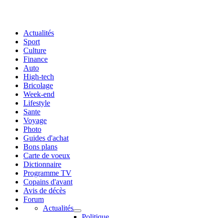
Actualités
Sport
Culture
Finance
Auto
High-tech
Bricolage
Week-end
Lifestyle
Sante
Voyage
Photo
Guides d'achat
Bons plans
Carte de voeux
Dictionnaire
Programme TV
Copains d'avant
Avis de décès
Forum
Actualités
Politique