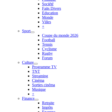
Société
Faits Divers
Education
Monde
Villes
+
Sport
Coupe du monde 2026
Football
Tennis
Cyclisme
Rugby
Forum
Culture
Programme TV
TNT
Streaming
Cinéma
Sorties cinéma
Musique
+
Finance
Retraite
Impôts
Epargne