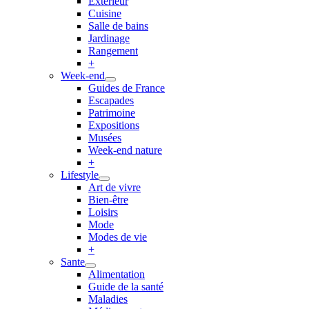
Extérieur
Cuisine
Salle de bains
Jardinage
Rangement
+
Week-end
Guides de France
Escapades
Patrimoine
Expositions
Musées
Week-end nature
+
Lifestyle
Art de vivre
Bien-être
Loisirs
Mode
Modes de vie
+
Sante
Alimentation
Guide de la santé
Maladies