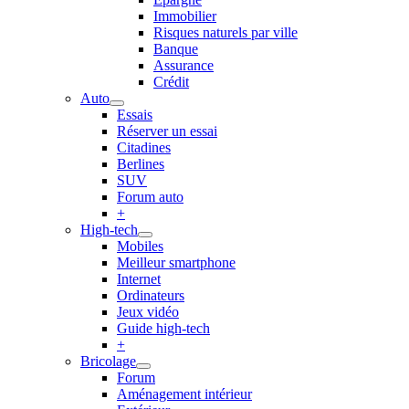
Immobilier
Risques naturels par ville
Banque
Assurance
Crédit
Auto
Essais
Réserver un essai
Citadines
Berlines
SUV
Forum auto
+
High-tech
Mobiles
Meilleur smartphone
Internet
Ordinateurs
Jeux vidéo
Guide high-tech
+
Bricolage
Forum
Aménagement intérieur