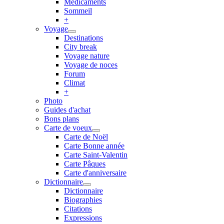
Médicaments
Sommeil
+
Voyage
Destinations
City break
Voyage nature
Voyage de noces
Forum
Climat
+
Photo
Guides d'achat
Bons plans
Carte de voeux
Carte de Noël
Carte Bonne année
Carte Saint-Valentin
Carte Pâques
Carte d'anniversaire
Dictionnaire
Dictionnaire
Biographies
Citations
Expressions