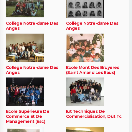
Collège Notre-dame Des
Collège Notre-dame Des
Anges
Anges
Collège Notre-dame Des
Ecole Mont Des Bruyeres
Anges
(Saint Amand Les Eaux)
Ecole Supérieure De
Iut Techniques De
Commerce Et De
Commercialisation, Dut Tc
Management (Esc)