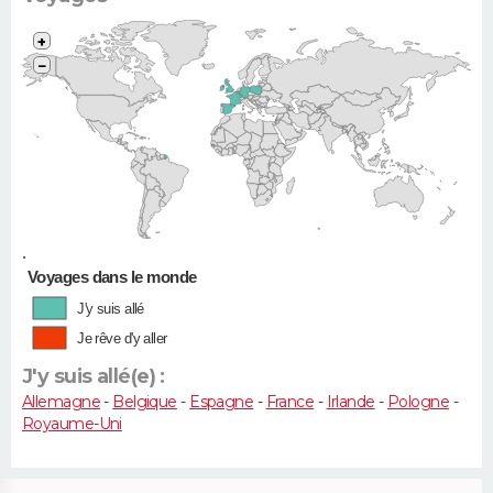
+
−
•
Voyages dans le monde
J'y suis allé
Je rêve d'y aller
J'y suis allé(e) :
Allemagne
-
Belgique
-
Espagne
-
France
-
Irlande
-
Pologne
-
Royaume-Uni