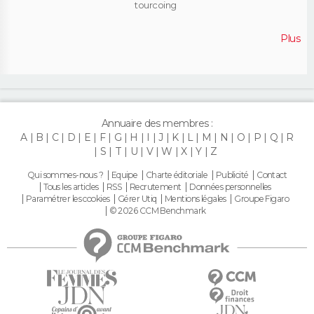
tourcoing
Plus
Annuaire des membres :
A
B
C
D
E
F
G
H
I
J
K
L
M
N
O
P
Q
R
S
T
U
V
W
X
Y
Z
Qui sommes-nous ?
Equipe
Charte éditoriale
Publicité
Contact
Tous les articles
RSS
Recrutement
Données personnelles
Paramétrer les cookies
Gérer Utiq
Mentions légales
Groupe Figaro
© 2026 CCM Benchmark