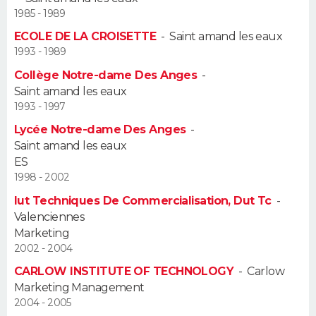
1985 - 1989
Guide de la santé
Médicaments
+
Alimentation
Maladies
Sommeil
VOYAGE
ECOLE DE LA CROISETTE
-
Saint amand les eaux
1993 - 1989
City break
Voyage de noces
Climat
Destinations
Voyage nature
Forum
+
PHOTO
Collège Notre-dame Des Anges
-
Saint amand les eaux
GUIDES D'ACHAT
1993 - 1997
Lycée Notre-dame Des Anges
-
BONS PLANS
Saint amand les eaux
ES
CARTE DE VOEUX
1998 - 2002
Carte Bonne année
Carte Pâques
Carte de Noël
Carte Saint-Valentin
Carte d'anniversaire
DICTIONNAIRE
Iut Techniques De Commercialisation, Dut Tc
-
Valenciennes
Biographies
Expressions
Dictionnaire
Citations
Proverbes
PROGRAMME TV
Marketing
2002 - 2004
COPAINS D'AVANT
CARLOW INSTITUTE OF TECHNOLOGY
-
Carlow
Marketing Management
Se connecter
Collèges
Universités
Service militaire
S'inscrire
Lycées
Primaires
Entreprises
Avis de recherche
AVIS DE DÉCÈS
2004 - 2005