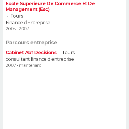
Ecole Supérieure De Commerce Et De
FORUM
Management (Esc)
-
Tours
Lifestyle
Sport
Television
Cinema
Bricolage
Culture
Auto
Voyage
Finance d'Entreprise
2005 - 2007
Parcours entreprise
Cabinet Abf Décisions
-
Tours
consultant finance d'entreprise
2007 - maintenant