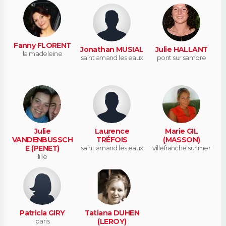
Fanny FLORENT
Jonathan MUSIAL
Julie HALLANT
la madeleine
saint amand les eaux
pont sur sambre
Julie
Laurence
Marie GIL
VANDENBUSSCH
TRÉFOIS
(MASSON)
E (PENET)
saint amand les eaux
villefranche sur mer
lille
Patricia GIRY
Tatiana DUHEN
paris
(LEROY)