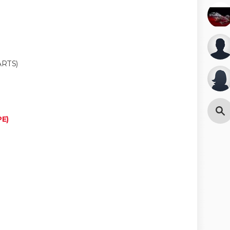
ARTS)
PE)