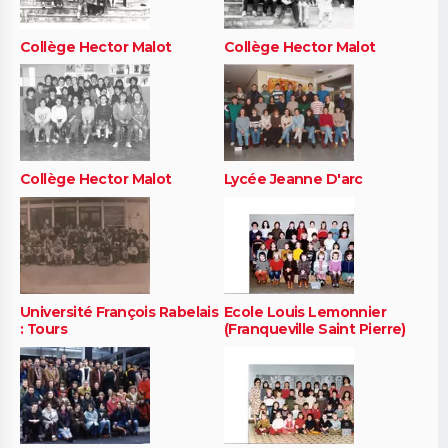
Collège Hector Malot
Collège Hector Malot
Collège Hector Malot
Lycée Jeanne D'arc
Université François Rabelais
Ecole Louis Lemonnier
: Tours
(Franqueville Saint Pierre)