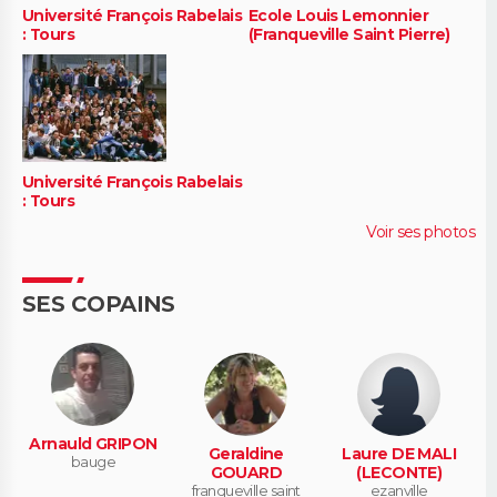
Université François Rabelais
Ecole Louis Lemonnier
: Tours
(Franqueville Saint Pierre)
Université François Rabelais
: Tours
Voir ses photos
SES COPAINS
Arnauld GRIPON
Geraldine
Laure DE MALI
bauge
GOUARD
(LECONTE)
franqueville saint
ezanville