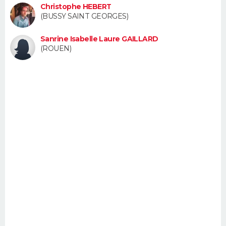
Christophe HEBERT
FORUM
(BUSSY SAINT GEORGES)
Lifestyle
Sport
Television
Cinema
Bricolage
Culture
Auto
Voyage
Sanrine Isabelle Laure GAILLARD
(ROUEN)