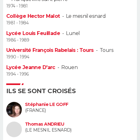
1974 - 1981
Guide de la santé
Médicaments
+
Alimentation
Maladies
Sommeil
VOYAGE
Collège Hector Malot
-
Le mesnil esnard
1981 - 1984
City break
Voyage de noces
Climat
Destinations
Voyage nature
Forum
+
PHOTO
Lycée Louis Feuillade
-
Lunel
1986 - 1989
GUIDES D'ACHAT
Université François Rabelais : Tours
-
Tours
1990 - 1994
BONS PLANS
Lycée Jeanne D'arc
-
Rouen
CARTE DE VOEUX
1994 - 1996
Carte Bonne année
Carte Pâques
Carte de Noël
Carte Saint-Valentin
Carte d'anniversaire
DICTIONNAIRE
ILS SE SONT CROISÉS
Biographies
Expressions
Dictionnaire
Citations
Proverbes
PROGRAMME TV
Stéphanie LE GOFF
(FRANCE)
COPAINS D'AVANT
Thomas ANDRIEU
Se connecter
Collèges
Universités
Service militaire
S'inscrire
Lycées
Primaires
Entreprises
Avis de recherche
(LE MESNIL ESNARD)
AVIS DE DÉCÈS