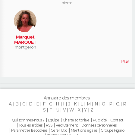
pierre
Marquet
MARQUET
montgeron
Plus
Annuaire des membres :
A
B
C
D
E
F
G
H
I
J
K
L
M
N
O
P
Q
R
S
T
U
V
W
X
Y
Z
Qui sommes-nous ?
Equipe
Charte éditoriale
Publicité
Contact
Tous les articles
RSS
Recrutement
Données personnelles
Paramétrer les cookies
Gérer Utiq
Mentions légales
Groupe Figaro