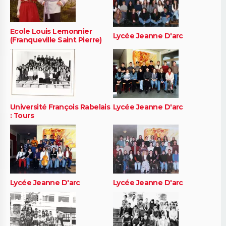
Ecole Louis Lemonnier
Lycée Jeanne D'arc
(Franqueville Saint Pierre)
Université François Rabelais
Lycée Jeanne D'arc
: Tours
Lycée Jeanne D'arc
Lycée Jeanne D'arc