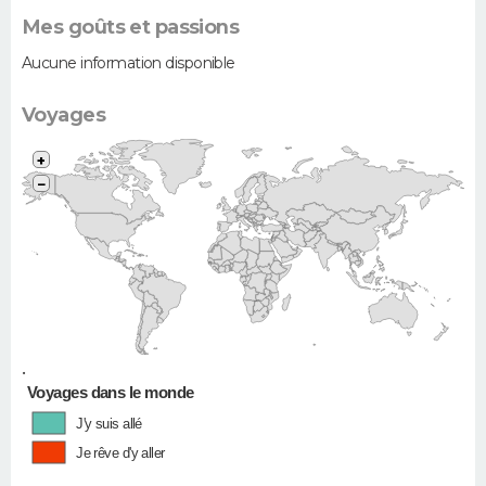
Mes goûts et passions
Aucune information disponible
Voyages
+
−
•
Voyages dans le monde
J'y suis allé
Je rêve d'y aller