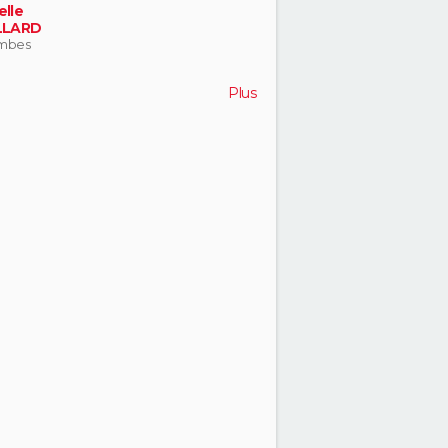
elle
LLARD
mbes
Plus