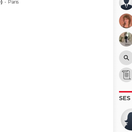
)
-
Paris
SES