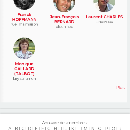
Franck
Jean-François
Laurent CHARLES
HOFFMANN
BERNARD
landivisiau
rueil malmaison
plouhinec
Monique
GALLARD
(TALBOT)
lury sur arnon
Plus
Annuaire des membres :
A
B
C
D
E
F
G
H
I
J
K
L
M
N
O
P
Q
R