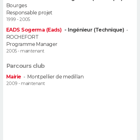
Bourges
FORUM
Responsable projet
Lifestyle
Sport
Television
Cinema
Bricolage
Culture
Auto
Voyage
1999 - 2005
EADS Sogerma (Eads)
- Ingénieur (Technique)
-
ROCHEFORT
Programme Manager
2005 - maintenant
Parcours club
Mairie
-
Montpellier de medillan
2009 - maintenant