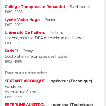
Collège Theophraste Renaudot
-
Saint benoit
Guide de la santé
Médicaments
+
Alimentation
Maladies
Sommeil
VOYAGE
1980 - 1983
Lycée Victor Hugo
-
Poitiers
City break
Voyage de noces
Climat
Destinations
Voyage nature
Forum
+
PHOTO
1983 - 1986
Université De Poitiers
-
Poitiers
GUIDES D'ACHAT
Licence, maitrise, DEA mécanique des fluides
1988 - 1991
BONS PLANS
Paris 11
-
Orsay
CARTE DE VOEUX
Doctorat en mécanique des fluides
1993 - 1996
Carte Bonne année
Carte Pâques
Carte de Noël
Carte Saint-Valentin
Carte d'anniversaire
DICTIONNAIRE
Parcours entreprise
Biographies
Expressions
Dictionnaire
Citations
Proverbes
PROGRAMME TV
SEXTANT AVIONIQUE
- Ingénieur (Technique)
-
Vendome
COPAINS D'AVANT
Ingénieur d'étude
1998 - 1999
Se connecter
Collèges
Universités
Service militaire
S'inscrire
Lycées
Primaires
Entreprises
Avis de recherche
AVIS DE DÉCÈS
ESTERLINE AUXITROL
- Ingénieur (Technique)
-