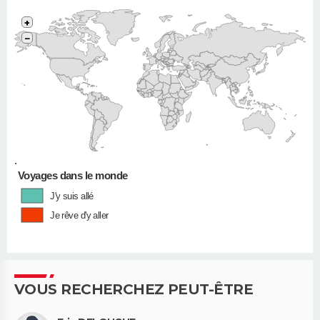
+
−
•
Voyages dans le monde
J'y suis allé
Je rêve d'y aller
VOUS RECHERCHEZ PEUT-ÊTRE