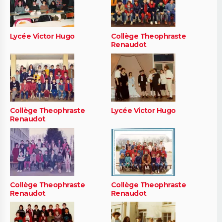
Lycée Victor Hugo
Collège Theophraste
Renaudot
Collège Theophraste
Lycée Victor Hugo
Renaudot
Collège Theophraste
Collège Theophraste
Renaudot
Renaudot