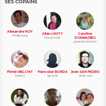
SES COPAINS
Alexandre ROY
Allan LEOTY
Caroline
strasbourg
biscarrosse
DONNADIEU
parentis en born
Firmin BELCHIT
Francoise BORDA
Jean SAN PEDRO
biarritz
ispoure
uhart cize