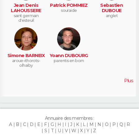
Jean Denis
Patrick POMMIEZ
Sebastien
LAHOUSSERE
souraide
DUBOUE
saint germain
anglet
d'esteuil
Simone BARNEIX
Yoann DUBOURG
aroue-ithorots-
parentis en born
olhaïby
Plus
Annuaire des membres :
A
B
C
D
E
F
G
H
I
J
K
L
M
N
O
P
Q
R
S
T
U
V
W
X
Y
Z