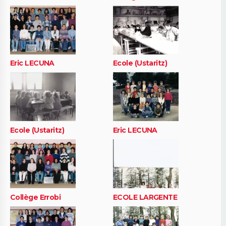
Eric LECUNA
Ecole (Ustaritz)
Ecole (Ustaritz)
Eric LECUNA
Collège Errobi
ECOLE LARGENTE