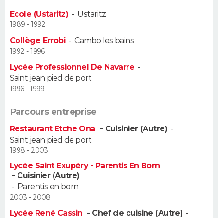
Ecole (Ustaritz)
-
Ustaritz
Guide de la santé
Médicaments
+
Alimentation
Maladies
Sommeil
VOYAGE
1989 - 1992
Collège Errobi
-
Cambo les bains
City break
Voyage de noces
Climat
Destinations
Voyage nature
Forum
+
PHOTO
1992 - 1996
Lycée Professionnel De Navarre
-
GUIDES D'ACHAT
Saint jean pied de port
1996 - 1999
BONS PLANS
Parcours entreprise
CARTE DE VOEUX
Restaurant Etche Ona
- Cuisinier (Autre)
-
Carte Bonne année
Carte Pâques
Carte de Noël
Carte Saint-Valentin
Carte d'anniversaire
DICTIONNAIRE
Saint jean pied de port
1998 - 2003
Biographies
Expressions
Dictionnaire
Citations
Proverbes
PROGRAMME TV
Lycée Saint Exupéry - Parentis En Born
- Cuisinier (Autre)
COPAINS D'AVANT
-
Parentis en born
2003 - 2008
Se connecter
Collèges
Universités
Service militaire
S'inscrire
Lycées
Primaires
Entreprises
Avis de recherche
AVIS DE DÉCÈS
Lycée René Cassin
- Chef de cuisine (Autre)
-