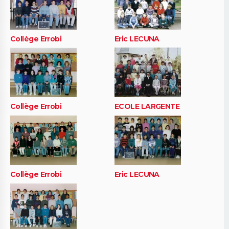
Collège Errobi
Eric LECUNA
Collège Errobi
ECOLE LARGENTE
Collège Errobi
Eric LECUNA