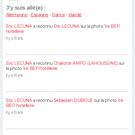
J'y suis allé(e) :
Allemagne
-
Espagne
-
France
-
Irlande
Eric LECUNA
a reconnu
Eric LECUNA
sur la photo
1re BEP
hotellerie
il y a 13 ans
Eric LECUNA
a reconnu
Charlotte AMPO (LAHOUSSINE)
sur
la photo
1re BEP hotellerie
il y a 13 ans
Eric LECUNA
a reconnu
Sebastien DUBOUE
sur la photo
1re
BEP hotellerie
il y a 13 ans