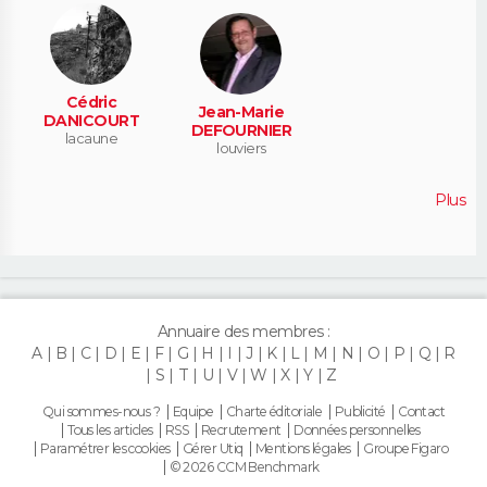
Cédric
Jean-Marie
DANICOURT
DEFOURNIER
lacaune
louviers
Plus
Annuaire des membres :
A
B
C
D
E
F
G
H
I
J
K
L
M
N
O
P
Q
R
S
T
U
V
W
X
Y
Z
Qui sommes-nous ?
Equipe
Charte éditoriale
Publicité
Contact
Tous les articles
RSS
Recrutement
Données personnelles
Paramétrer les cookies
Gérer Utiq
Mentions légales
Groupe Figaro
© 2026 CCM Benchmark