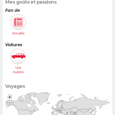
Mes goûts et passions
Fan de
Actualité
Voitures
Une
routière
(Vel Satis,
607...)
Voyages
+
−