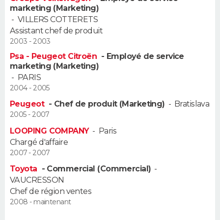
marketing (Marketing)
FORUM
-
VILLERS COTTERETS
Lifestyle
Sport
Television
Cinema
Bricolage
Culture
Auto
Voyage
Assistant chef de produit
2003 - 2003
Psa - Peugeot Citroën
- Employé de service
marketing (Marketing)
-
PARIS
2004 - 2005
Peugeot
- Chef de produit (Marketing)
-
Bratislava
2005 - 2007
LOOPING COMPANY
-
Paris
Chargé d'affaire
2007 - 2007
Toyota
- Commercial (Commercial)
-
VAUCRESSON
Chef de région ventes
2008 - maintenant