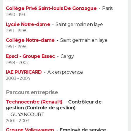
Collège Privé Saint-louis De Gonzague
-
Paris
Guide de la santé
Médicaments
+
Alimentation
Maladies
Sommeil
VOYAGE
1990 - 1991
Lycée Notre-dame
-
Saint germain en laye
City break
Voyage de noces
Climat
Destinations
Voyage nature
Forum
+
PHOTO
1991 - 1998
Collège Notre-dame
-
Saint germain en laye
GUIDES D'ACHAT
1991 - 1998
BONS PLANS
Epsci - Groupe Essec
-
Cergy
1998 - 2002
CARTE DE VOEUX
IAE PUYRICARD
-
Aix en provence
2003 - 2004
Carte Bonne année
Carte Pâques
Carte de Noël
Carte Saint-Valentin
Carte d'anniversaire
DICTIONNAIRE
Parcours entreprise
Biographies
Expressions
Dictionnaire
Citations
Proverbes
PROGRAMME TV
Technocentre (Renault)
- Contrôleur de
gestion (Contrôle de gestion)
COPAINS D'AVANT
-
GUYANCOURT
Se connecter
Collèges
Universités
Service militaire
S'inscrire
Lycées
Primaires
Entreprises
Avis de recherche
2001 - 2003
AVIS DE DÉCÈS
Groupe Volkswagen
- Employé de service