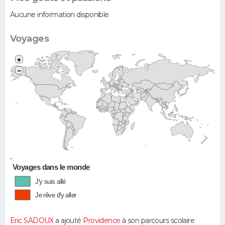
Aucune information disponible
Voyages
+
−
•
Voyages dans le monde
J'y suis allé
Je rêve d'y aller
Eric SADOUX
a ajouté
Providence
à son parcours scolaire