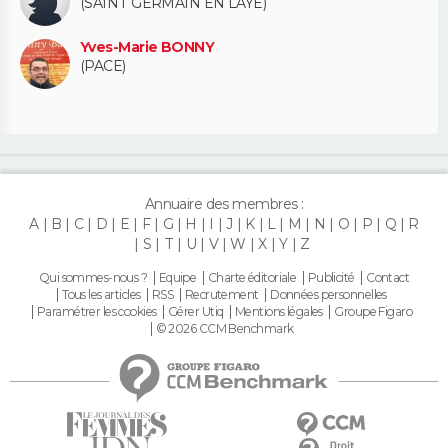
(SAINT GERMAIN EN LAYE)
Yves-Marie BONNY
(PACE)
Annuaire des membres :
A
B
C
D
E
F
G
H
I
J
K
L
M
N
O
P
Q
R
S
T
U
V
W
X
Y
Z
Qui sommes-nous ?
Equipe
Charte éditoriale
Publicité
Contact
Tous les articles
RSS
Recrutement
Données personnelles
Paramétrer les cookies
Gérer Utiq
Mentions légales
Groupe Figaro
© 2026 CCM Benchmark