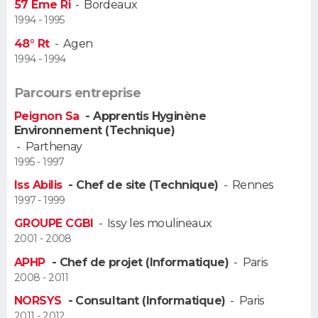
57 Eme Ri
-
Bordeaux
FORUM
1994 - 1995
Lifestyle
Sport
Television
Cinema
Bricolage
Culture
Auto
Voyage
48° Rt
-
Agen
1994 - 1994
Parcours entreprise
Peignon Sa
- Apprentis Hyginène
Environnement (Technique)
-
Parthenay
1995 - 1997
Iss Abilis
- Chef de site (Technique)
-
Rennes
1997 - 1999
GROUPE CGBI
-
Issy les moulineaux
2001 - 2008
APHP
- Chef de projet (Informatique)
-
Paris
2008 - 2011
NORSYS
- Consultant (Informatique)
-
Paris
2011 - 2012