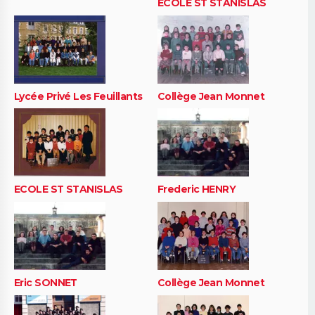
ECOLE ST STANISLAS
Lycée Privé Les Feuillants
Collège Jean Monnet
ECOLE ST STANISLAS
Frederic HENRY
Eric SONNET
Collège Jean Monnet