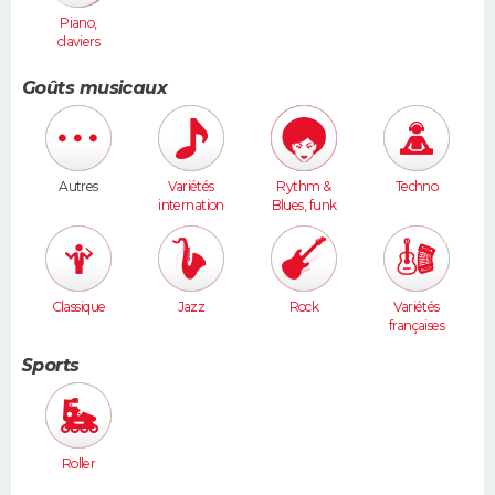
Piano,
claviers
Goûts musicaux
Autres
Variétés
Rythm &
Techno
internation
Blues, funk
ales
Classique
Jazz
Rock
Variétés
françaises
Sports
Roller