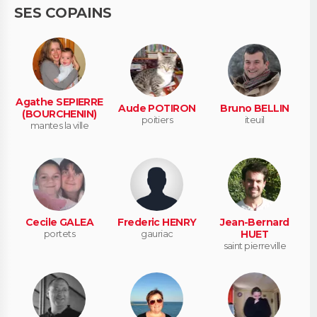
SES COPAINS
Agathe SEPIERRE
Aude POTIRON
Bruno BELLIN
(BOURCHENIN)
poitiers
iteuil
mantes la ville
Cecile GALEA
Frederic HENRY
Jean-Bernard
portets
gauriac
HUET
saint pierreville