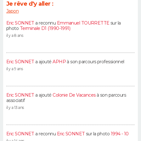
Je rêve d'y aller :
Japon
Eric SONNET
a reconnu
Emmanuel TOURRETTE
sur la
photo
Terminale D1 (1990-1991)
il y a 8 ans
Eric SONNET
a ajouté
APHP
à son parcours professionnel
il y a 9 ans
Eric SONNET
a ajouté
Colonie De Vacances
à son parcours
associatif
il y a 13 ans
Eric SONNET
a reconnu
Eric SONNET
sur la photo
1994 - 10
il y a 14 ans