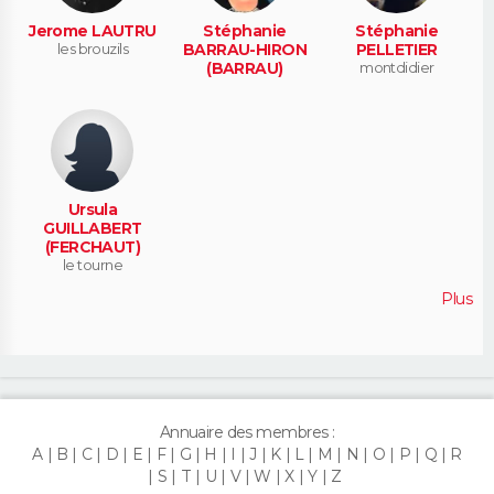
Jerome LAUTRU
Stéphanie
Stéphanie
les brouzils
BARRAU-HIRON
PELLETIER
(BARRAU)
montdidier
Ursula
GUILLABERT
(FERCHAUT)
le tourne
Plus
Annuaire des membres :
A
B
C
D
E
F
G
H
I
J
K
L
M
N
O
P
Q
R
S
T
U
V
W
X
Y
Z