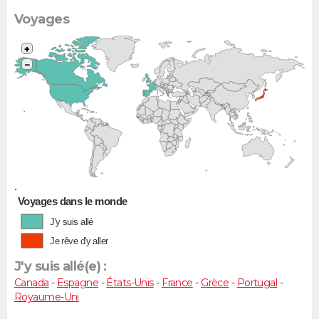
Voyages
+
−
•
Voyages dans le monde
J'y suis allé
Je rêve d'y aller
J'y suis allé(e) :
Canada
-
Espagne
-
États-Unis
-
France
-
Grèce
-
Portugal
-
Royaume-Uni