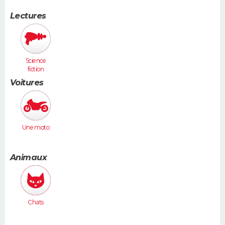
Lectures
Science
fiction
Voitures
Une moto
Animaux
Chats