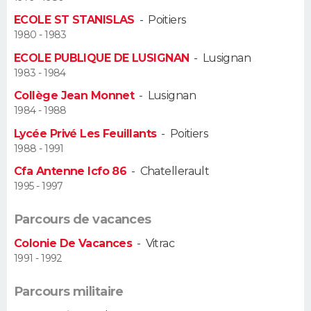
ECOLE ST STANISLAS
-
Poitiers
Guide de la santé
Médicaments
+
Alimentation
Maladies
Sommeil
VOYAGE
1980 - 1983
ECOLE PUBLIQUE DE LUSIGNAN
-
Lusignan
City break
Voyage de noces
Climat
Destinations
Voyage nature
Forum
+
PHOTO
1983 - 1984
Collège Jean Monnet
-
Lusignan
GUIDES D'ACHAT
1984 - 1988
BONS PLANS
Lycée Privé Les Feuillants
-
Poitiers
1988 - 1991
CARTE DE VOEUX
Cfa Antenne Icfo 86
-
Chatellerault
1995 - 1997
Carte Bonne année
Carte Pâques
Carte de Noël
Carte Saint-Valentin
Carte d'anniversaire
DICTIONNAIRE
Parcours de vacances
Biographies
Expressions
Dictionnaire
Citations
Proverbes
PROGRAMME TV
Colonie De Vacances
-
Vitrac
1991 - 1992
COPAINS D'AVANT
Se connecter
Collèges
Universités
Service militaire
S'inscrire
Lycées
Primaires
Entreprises
Avis de recherche
Parcours militaire
AVIS DE DÉCÈS