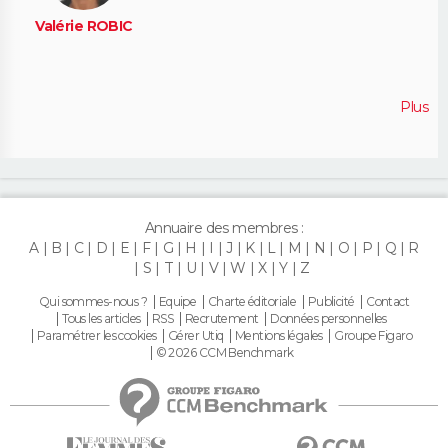
Valérie ROBIC
Plus
Annuaire des membres :
A
B
C
D
E
F
G
H
I
J
K
L
M
N
O
P
Q
R
S
T
U
V
W
X
Y
Z
Qui sommes-nous ?
Equipe
Charte éditoriale
Publicité
Contact
Tous les articles
RSS
Recrutement
Données personnelles
Paramétrer les cookies
Gérer Utiq
Mentions légales
Groupe Figaro
© 2026 CCM Benchmark