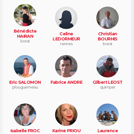
Bénédicte
Celine
Christian
HAIRAN
LEDORMEUR
BOURHIS
brest
rennes
brest
Eric SALOMON
Fabrice ANDRE
Gilbert LEOST
plouguerneau
quimper
Isabelle FROC
Karine PRIOU
Laurence