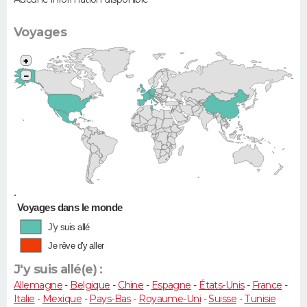
Voyages
+
−
•
Voyages dans le monde
J'y suis allé
Je rêve d'y aller
J'y suis allé(e) :
Allemagne
-
Belgique
-
Chine
-
Espagne
-
États-Unis
-
France
-
Italie
-
Mexique
-
Pays-Bas
-
Royaume-Uni
-
Suisse
-
Tunisie