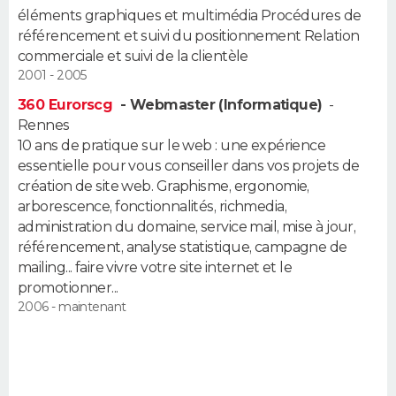
éléments graphiques et multimédia Procédures de
FORUM
référencement et suivi du positionnement Relation
Lifestyle
Sport
Television
Cinema
Bricolage
Culture
Auto
Voyage
commerciale et suivi de la clientèle
2001 - 2005
360 Eurorscg
- Webmaster (Informatique)
-
Rennes
10 ans de pratique sur le web : une expérience
essentielle pour vous conseiller dans vos projets de
création de site web. Graphisme, ergonomie,
arborescence, fonctionnalités, richmedia,
administration du domaine, service mail, mise à jour,
référencement, analyse statistique, campagne de
mailing... faire vivre votre site internet et le
promotionner...
2006 - maintenant