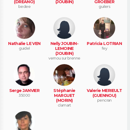
(DREANO)
(JOUBIN)
GROEBER
bedee
guilers
Nathalie LE VEN
Nelly JOUBIN-
Patricia LOTRIAN
guidel
LEMOINE
fey
(JOUBIN)
vernou sur brenne
Serge JANVIER
Stéphanie
Valerie MERIEULT
35000
MARGUET
(GUENNOU)
(MORIN)
pencran
clamart