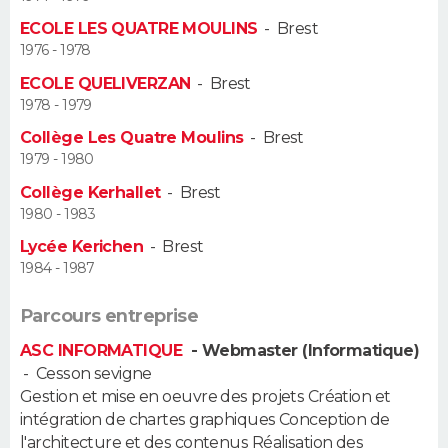
ECOLE LES QUATRE MOULINS
-
Brest
Guide de la santé
Médicaments
+
Alimentation
Maladies
Sommeil
VOYAGE
1976 - 1978
ECOLE QUELIVERZAN
-
Brest
City break
Voyage de noces
Climat
Destinations
Voyage nature
Forum
+
PHOTO
1978 - 1979
Collège Les Quatre Moulins
-
Brest
GUIDES D'ACHAT
1979 - 1980
BONS PLANS
Collège Kerhallet
-
Brest
1980 - 1983
CARTE DE VOEUX
Lycée Kerichen
-
Brest
1984 - 1987
Carte Bonne année
Carte Pâques
Carte de Noël
Carte Saint-Valentin
Carte d'anniversaire
DICTIONNAIRE
Parcours entreprise
Biographies
Expressions
Dictionnaire
Citations
Proverbes
PROGRAMME TV
ASC INFORMATIQUE
- Webmaster (Informatique)
COPAINS D'AVANT
-
Cesson sevigne
Gestion et mise en oeuvre des projets Création et
Se connecter
Collèges
Universités
Service militaire
S'inscrire
Lycées
Primaires
Entreprises
Avis de recherche
intégration de chartes graphiques Conception de
AVIS DE DÉCÈS
l'architecture et des contenus Réalisation des