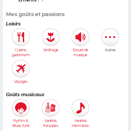
Mes goûts et passions
Loisirs
Cuisine,
Jardinage
Ecoute de
Autres
gastronom
musique
ie
Voyages
Goûts musicaux
Rythm &
Variétés
Variétés
Blues, funk
françaises
internation
ales