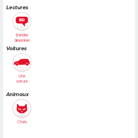
Lectures
Bandes
dessinées
Voitures
Une
voiture
moyenne
(Megane,
Animaux
307...)
Chats