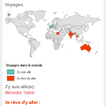
Voyages
+
−
•
Voyages dans le monde
J'y suis allé
Je rêve d'y aller
J'y suis allé(e) :
Allemagne
-
France
Je rêve d'y aller :