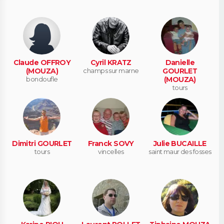
Claude OFFROY
Cyril KRATZ
Danielle
(MOUZA)
champs sur marne
GOURLET
bondoufle
(MOUZA)
tours
Dimitri GOURLET
Franck SOVY
Julie BUCAILLE
tours
vincelles
saint maur des fosses