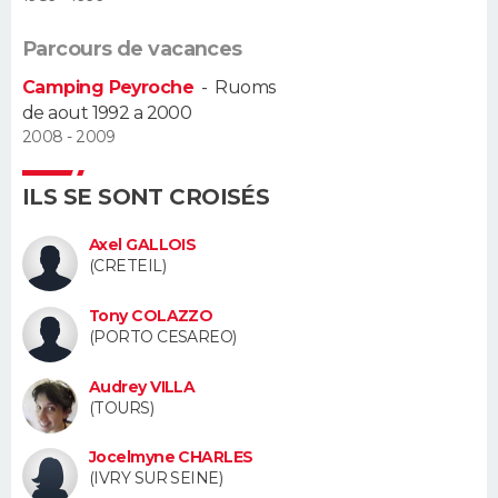
Guide de la santé
Médicaments
+
Alimentation
Maladies
Sommeil
Parcours de vacances
VOYAGE
Camping Peyroche
-
Ruoms
City break
Voyage de noces
Climat
Destinations
Voyage nature
Forum
+
PHOTO
de aout 1992 a 2000
2008 - 2009
GUIDES D'ACHAT
ILS SE SONT CROISÉS
BONS PLANS
Axel GALLOIS
CARTE DE VOEUX
(CRETEIL)
Carte Bonne année
Carte Pâques
Carte de Noël
Carte Saint-Valentin
Carte d'anniversaire
DICTIONNAIRE
Tony COLAZZO
(PORTO CESAREO)
Biographies
Expressions
Dictionnaire
Citations
Proverbes
PROGRAMME TV
Audrey VILLA
(TOURS)
COPAINS D'AVANT
Jocelmyne CHARLES
Se connecter
Collèges
Universités
Service militaire
S'inscrire
Lycées
Primaires
Entreprises
Avis de recherche
AVIS DE DÉCÈS
(IVRY SUR SEINE)