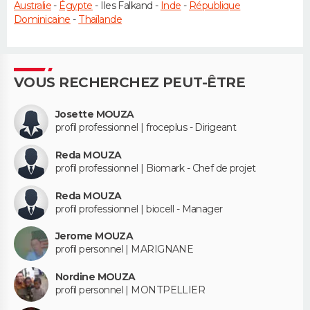
Australie
-
Égypte
- Iles Falkand -
Inde
-
République
Dominicaine
-
Thaïlande
VOUS RECHERCHEZ PEUT-ÊTRE
Josette MOUZA
profil professionnel | froceplus - Dirigeant
Reda MOUZA
profil professionnel | Biomark - Chef de projet
Reda MOUZA
profil professionnel | biocell - Manager
Jerome MOUZA
profil personnel | MARIGNANE
Nordine MOUZA
profil personnel | MONTPELLIER