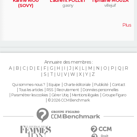
Karine RIOU
Laurent POLLET
Tiphaine MOUZA
(SOVY)
gasny
villejuif
Plus
Annuaire des membres :
A
B
C
D
E
F
G
H
I
J
K
L
M
N
O
P
Q
R
S
T
U
V
W
X
Y
Z
Qui sommes-nous ?
Equipe
Charte éditoriale
Publicité
Contact
Tous les articles
RSS
Recrutement
Données personnelles
Paramétrer les cookies
Gérer Utiq
Mentions légales
Groupe Figaro
© 2026 CCM Benchmark