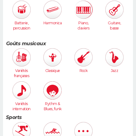
Batterie,
Harmonica
Piano,
Guitare,
percussion
claviers
basse
s
Goûts musicaux
Variétés
Classique
Rock
Jazz
françaises
Variétés
Rythm &
internation
Blues, funk
ales
Sports