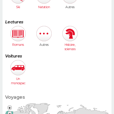
Ski
Natation
Autres
Lectures
Romans
Autres
Histoire,
sciences
humaines
Voitures
Un
monospac
e (Espace,
Scénic,
Xsara
Voyages
Picasso...)
+
−