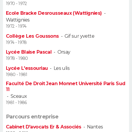
1970 - 1972
Guide de la santé
Médicaments
+
Alimentation
Maladies
Sommeil
Ecole Bracke Desrousseaux (Wattignies)
-
VOYAGE
Wattignies
City break
Voyage de noces
Climat
Destinations
Voyage nature
Forum
+
1972 - 1974
PHOTO
Collège Les Goussons
-
Gif sur yvette
GUIDES D'ACHAT
1974 - 1978
Lycée Blaise Pascal
-
Orsay
BONS PLANS
1978 - 1980
Lycée L'essouriau
-
Les ulis
CARTE DE VOEUX
1980 - 1981
Carte Bonne année
Carte Pâques
Carte de Noël
Carte Saint-Valentin
Carte d'anniversaire
DICTIONNAIRE
Faculté De Droit Jean Monnet Université Paris Sud
11
Biographies
Expressions
Dictionnaire
Citations
Proverbes
-
Sceaux
PROGRAMME TV
1981 - 1986
COPAINS D'AVANT
Parcours entreprise
Se connecter
Collèges
Universités
Service militaire
S'inscrire
Lycées
Primaires
Entreprises
Avis de recherche
AVIS DE DÉCÈS
Cabinet D'avocats Er & Associés
-
Nantes