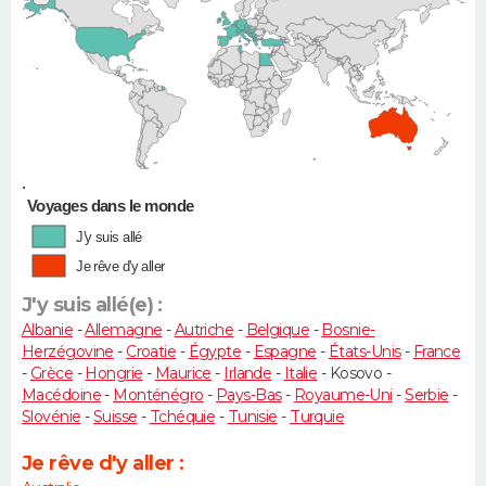
•
Voyages dans le monde
J'y suis allé
Je rêve d'y aller
J'y suis allé(e) :
Albanie
-
Allemagne
-
Autriche
-
Belgique
-
Bosnie-
Herzégovine
-
Croatie
-
Égypte
-
Espagne
-
États-Unis
-
France
-
Grèce
-
Hongrie
-
Maurice
-
Irlande
-
Italie
- Kosovo -
Macédoine
-
Monténégro
-
Pays-Bas
-
Royaume-Uni
-
Serbie
-
Slovénie
-
Suisse
-
Tchéquie
-
Tunisie
-
Turquie
Je rêve d'y aller :