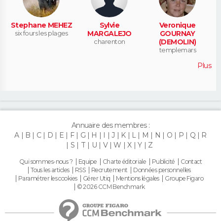
Stephane MEHEZ
Sylvie
Veronique
six fours les plages
MARGALEJO
GOURNAY
charenton
(DEMOLIN)
templemars
Plus
Annuaire des membres :
A
B
C
D
E
F
G
H
I
J
K
L
M
N
O
P
Q
R
S
T
U
V
W
X
Y
Z
Qui sommes-nous ?
Equipe
Charte éditoriale
Publicité
Contact
Tous les articles
RSS
Recrutement
Données personnelles
Paramétrer les cookies
Gérer Utiq
Mentions légales
Groupe Figaro
© 2026 CCM Benchmark