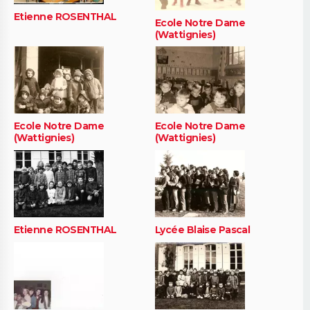
Etienne ROSENTHAL
Ecole Notre Dame
(Wattignies)
Ecole Notre Dame
Ecole Notre Dame
(Wattignies)
(Wattignies)
Etienne ROSENTHAL
Lycée Blaise Pascal