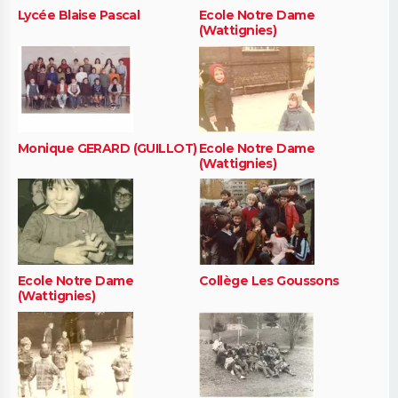
Lycée Blaise Pascal
Ecole Notre Dame
(Wattignies)
Monique GERARD (GUILLOT)
Ecole Notre Dame
(Wattignies)
Ecole Notre Dame
Collège Les Goussons
(Wattignies)