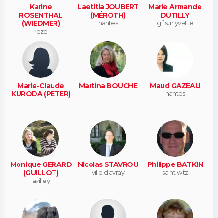
Karine
Laetitia JOUBERT
Marie Armande
ROSENTHAL
(MÉROTH)
DUTILLY
(WIEDMER)
nantes
gif sur yvette
reze
Marie-Claude
Martina BOUCHE
Maud GAZEAU
KURODA (PETER)
nantes
Monique GERARD
Nicolas STAVROU
Philippe BATKIN
(GUILLOT)
ville d'avray
saint witz
avilley