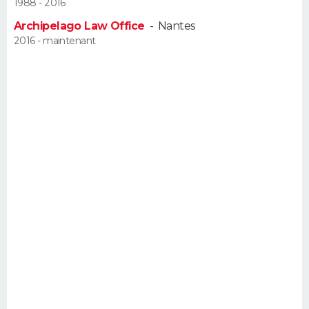
1988 - 2016
FORUM
Archipelago Law Office
-
Nantes
Lifestyle
Sport
Television
Cinema
Bricolage
Culture
Auto
Voyage
2016 - maintenant