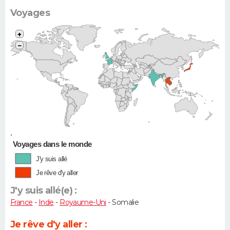
Voyages
+
−
•
Voyages dans le monde
J'y suis allé
Je rêve d'y aller
J'y suis allé(e) :
France
-
Inde
-
Royaume-Uni
- Somalie
Je rêve d'y aller :