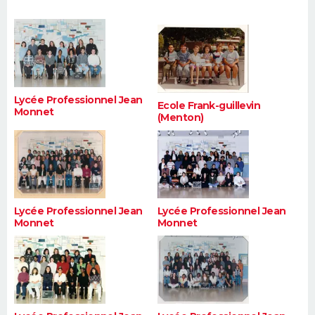
FORUM
Lifestyle
Sport
Television
Cinema
Bricolage
Culture
Auto
Voyage
Lycée Professionnel Jean
Ecole Frank-guillevin
Monnet
(Menton)
Lycée Professionnel Jean
Lycée Professionnel Jean
Monnet
Monnet