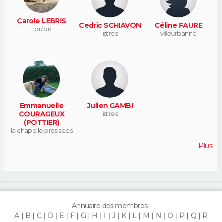
Carole LEBRIS
Cedric SCHIAVON
Céline FAURE
toulon
istres
villeurbanne
Emmanuelle
Julien GAMBI
COURAGEUX
istres
(POTTIER)
la chapelle pres sees
Plus
Annuaire des membres :
A
B
C
D
E
F
G
H
I
J
K
L
M
N
O
P
Q
R