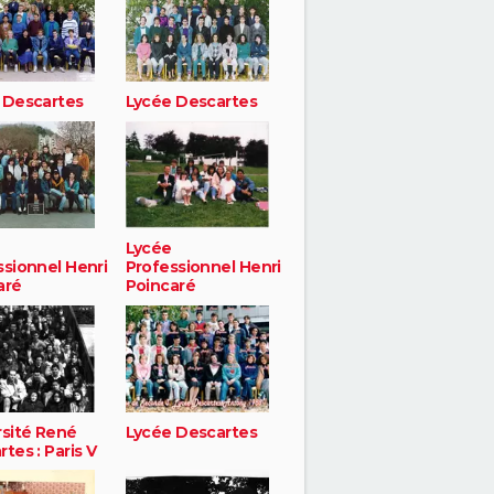
 Descartes
Lycée Descartes
Lycée
ssionnel Henri
Professionnel Henri
aré
Poincaré
rsité René
Lycée Descartes
tes : Paris V