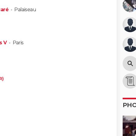
caré
-
Palaiseau
s V
-
Paris
R)
PH