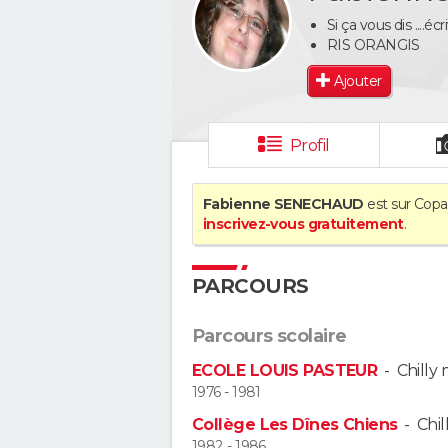
Si ça vous dis ....écr
RIS ORANGIS
Ajouter
Profil
Fabienne SENECHAUD
est sur Copai
inscrivez-vous gratuitement
.
PARCOURS
Parcours scolaire
ECOLE LOUIS PASTEUR
-
Chilly
1976 - 1981
Collège Les Dînes Chiens
-
Chil
1982 - 1986