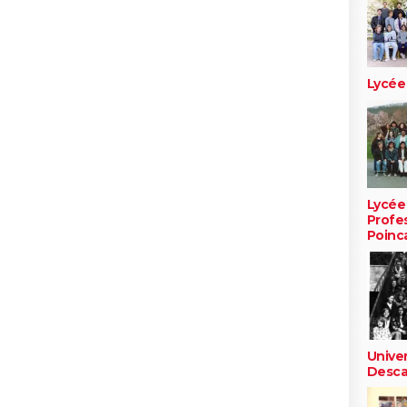
Lycée
Lycée
Profe
Poinc
Unive
Descar