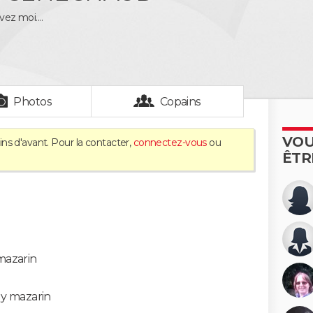
ivez moi....
Photos
Copains
VOU
ns d'avant. Pour la contacter,
connectez-vous
ou
ÊTR
 mazarin
ly mazarin