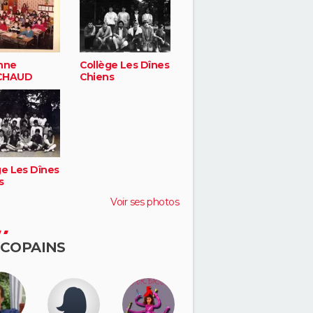
nne
Collège Les Dînes
CHAUD
Chiens
ge Les Dînes
s
Voir ses photos
 COPAINS