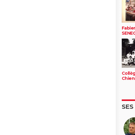
Fabie
SENE
Collè
Chien
SES