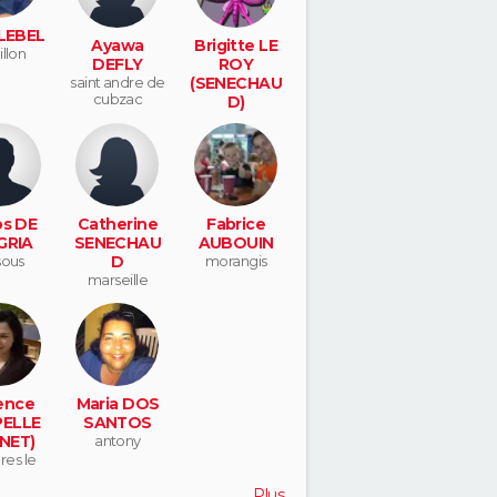
 LEBEL
Ayawa
Brigitte LE
illon
DEFLY
ROY
saint andre de
(SENECHAU
cubzac
D)
perigueux
os DE
Catherine
Fabrice
GRIA
SENECHAU
AUBOUIN
sous
D
morangis
marseille
ence
Maria DOS
ELLE
SANTOS
NET)
antony
res le
sson
Plus