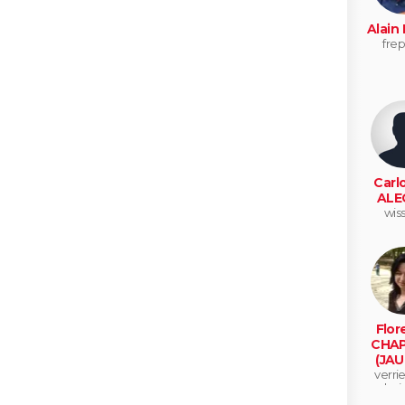
Alain
frep
Carl
ALE
wis
Flor
CHAP
(JAU
verrie
bui