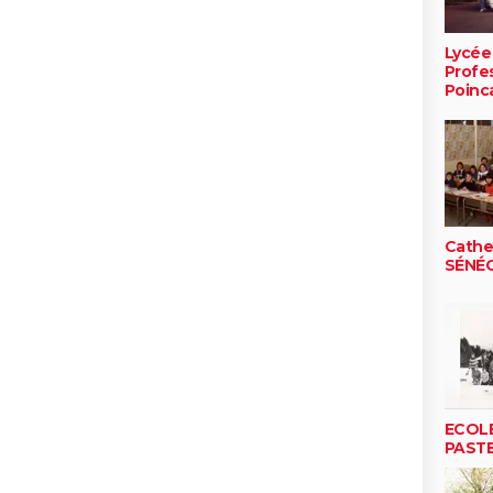
Lycée
Profe
Poinc
Cathe
SÉNÉ
ECOLE
PAST