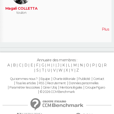
Magali COLLETTA
toulon
Plus
Annuaire des membres :
A
B
C
D
E
F
G
H
I
J
K
L
M
N
O
P
Q
R
S
T
U
V
W
X
Y
Z
Qui sommes-nous ?
Equipe
Charte éditoriale
Publicité
Contact
Tous les articles
RSS
Recrutement
Données personnelles
Paramétrer les cookies
Gérer Utiq
Mentions légales
Groupe Figaro
© 2026 CCM Benchmark