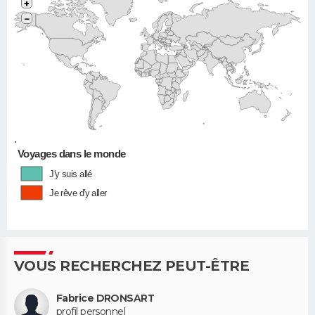
+
−
•
Voyages dans le monde
J'y suis allé
Je rêve d'y aller
VOUS RECHERCHEZ PEUT-ÊTRE
Fabrice DRONSART
profil personnel