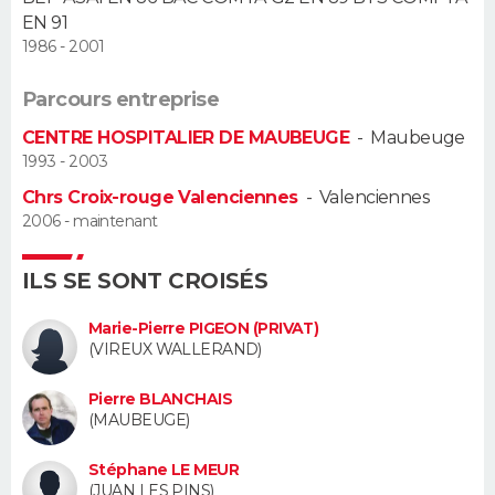
EN 91
Guide de la santé
Médicaments
+
Alimentation
Maladies
Sommeil
1986 - 2001
VOYAGE
City break
Voyage de noces
Climat
Destinations
Voyage nature
Forum
+
Parcours entreprise
PHOTO
CENTRE HOSPITALIER DE MAUBEUGE
-
Maubeuge
GUIDES D'ACHAT
1993 - 2003
Chrs Croix-rouge Valenciennes
-
Valenciennes
BONS PLANS
2006 - maintenant
CARTE DE VOEUX
ILS SE SONT CROISÉS
Carte Bonne année
Carte Pâques
Carte de Noël
Carte Saint-Valentin
Carte d'anniversaire
DICTIONNAIRE
Marie-Pierre PIGEON (PRIVAT)
(VIREUX WALLERAND)
Biographies
Expressions
Dictionnaire
Citations
Proverbes
PROGRAMME TV
Pierre BLANCHAIS
COPAINS D'AVANT
(MAUBEUGE)
Se connecter
Collèges
Universités
Service militaire
S'inscrire
Lycées
Primaires
Entreprises
Avis de recherche
AVIS DE DÉCÈS
Stéphane LE MEUR
(JUAN LES PINS)