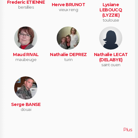
Frederic ETIENNE
Herve BRUNOT
Lysiane
bersillies
vieux reng
LEBOUCQ
(LYZZIE)
toulouse
Maud RIVAL
Nathalie DEPREZ
Nathalie LECAT
maubeuge
turin
(DELABYE)
saint ouen
Serge BANSE
douai
Plus