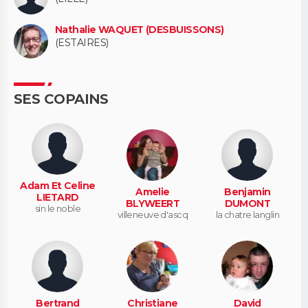
Nathalie WAQUET (DESBUISSONS)
(ESTAIRES)
SES COPAINS
Adam Et Celine
Amelie
Benjamin
LIETARD
BLYWEERT
DUMONT
sin le noble
villeneuve d'ascq
la chatre langlin
Bertrand
Christiane
David