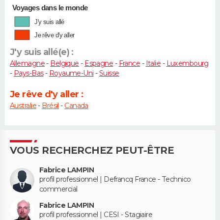
Voyages dans le monde
J'y suis allé
Je rêve d'y aller
J'y suis allé(e) :
Allemagne
-
Belgique
-
Espagne
-
France
-
Italie
-
Luxembourg
-
Pays-Bas
-
Royaume-Uni
-
Suisse
Je rêve d'y aller :
Australie
-
Brésil
-
Canada
VOUS RECHERCHEZ PEUT-ÊTRE
Fabrice LAMPIN
profil professionnel | Defrancq France - Technico
commercial
Fabrice LAMPIN
profil professionnel | CESI - Stagiaire