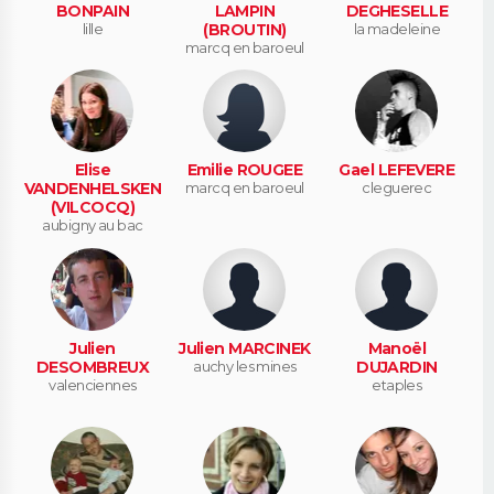
BONPAIN
LAMPIN
DEGHESELLE
lille
(BROUTIN)
la madeleine
marcq en baroeul
Elise
Emilie ROUGEE
Gael LEFEVERE
VANDENHELSKEN
marcq en baroeul
cleguerec
(VILCOCQ)
aubigny au bac
Julien
Julien MARCINEK
Manoël
DESOMBREUX
auchy les mines
DUJARDIN
valenciennes
etaples