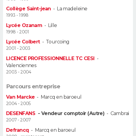
Collège Saint-jean
-
La madeleine
Guide de la santé
Médicaments
+
Alimentation
Maladies
Sommeil
VOYAGE
1993 - 1998
Lycée Ozanam
-
Lille
City break
Voyage de noces
Climat
Destinations
Voyage nature
Forum
+
PHOTO
1998 - 2001
Lycée Colbert
-
Tourcoing
GUIDES D'ACHAT
2001 - 2003
BONS PLANS
LICENCE PROFESSIONNELLE TC CESI
-
Valenciennes
CARTE DE VOEUX
2003 - 2004
Carte Bonne année
Carte Pâques
Carte de Noël
Carte Saint-Valentin
Carte d'anniversaire
DICTIONNAIRE
Parcours entreprise
Van Marcke
-
Marcq en baroeul
Biographies
Expressions
Dictionnaire
Citations
Proverbes
PROGRAMME TV
2004 - 2005
COPAINS D'AVANT
DESENFANS
- Vendeur comptoir (Autre)
-
Cambrai
2007 - 2007
Se connecter
Collèges
Universités
Service militaire
S'inscrire
Lycées
Primaires
Entreprises
Avis de recherche
AVIS DE DÉCÈS
Defrancq
-
Marcq en baroeul