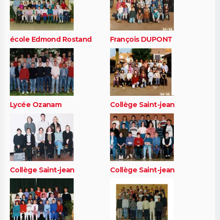
école Edmond Rostand
François DUPONT
Lycée Ozanam
Collège Saint-jean
Collège Saint-jean
Collège Saint-jean