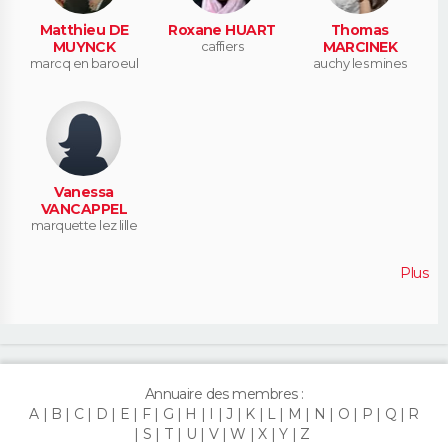
Matthieu DE
Roxane HUART
Thomas
MUYNCK
caffiers
MARCINEK
marcq en baroeul
auchy les mines
Vanessa
VANCAPPEL
marquette lez lille
Plus
Annuaire des membres :
A
B
C
D
E
F
G
H
I
J
K
L
M
N
O
P
Q
R
S
T
U
V
W
X
Y
Z