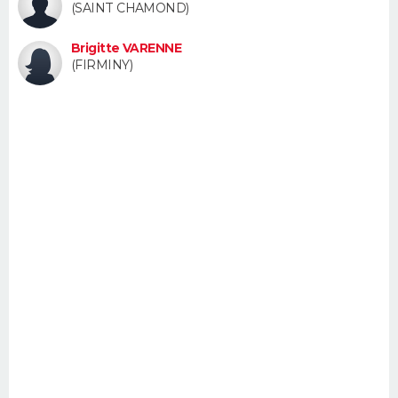
(SAINT CHAMOND)
FORUM
Brigitte VARENNE
Lifestyle
Sport
Television
Cinema
Bricolage
Culture
Auto
Voyage
(FIRMINY)