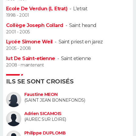
Ecole De Verdun (L Etrat)
-
L'etrat
Guide de la santé
Médicaments
+
Alimentation
Maladies
Sommeil
VOYAGE
1998 - 2001
Collège Joseph Collard
-
Saint heand
City break
Voyage de noces
Climat
Destinations
Voyage nature
Forum
+
PHOTO
2001 - 2005
Lycée Simone Weil
-
Saint priest en jarez
GUIDES D'ACHAT
2005 - 2008
BONS PLANS
Iut De Saint-etienne
-
Saint etienne
2008 - maintenant
CARTE DE VOEUX
ILS SE SONT CROISÉS
Carte Bonne année
Carte Pâques
Carte de Noël
Carte Saint-Valentin
Carte d'anniversaire
DICTIONNAIRE
Faustine MEON
Biographies
Expressions
Dictionnaire
Citations
Proverbes
PROGRAMME TV
(SAINT JEAN BONNEFONDS)
COPAINS D'AVANT
Adrien SICAMOIS
(AUREC SUR LOIRE)
Se connecter
Collèges
Universités
Service militaire
S'inscrire
Lycées
Primaires
Entreprises
Avis de recherche
AVIS DE DÉCÈS
Philippe DUPLOMB