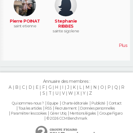
Pierre POINAT
Stephanie
saint etienne
RIBBES
sainte sigolene
Plus
Annuaire des membres :
A
B
C
D
E
F
G
H
I
J
K
L
M
N
O
P
Q
R
S
T
U
V
W
X
Y
Z
Qui sommes-nous ?
Equipe
Charte éditoriale
Publicité
Contact
Tous les articles
RSS
Recrutement
Données personnelles
Paramétrer les cookies
Gérer Utiq
Mentions légales
Groupe Figaro
© 2026 CCM Benchmark