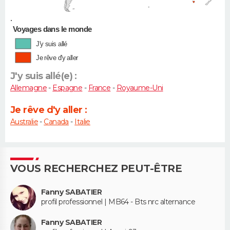
•
Voyages dans le monde
J'y suis allé
Je rêve d'y aller
J'y suis allé(e) :
Allemagne
-
Espagne
-
France
-
Royaume-Uni
Je rêve d'y aller :
Australie
-
Canada
-
Italie
VOUS RECHERCHEZ PEUT-ÊTRE
Fanny SABATIER
profil professionnel | MB64 - Bts nrc alternance
Fanny SABATIER