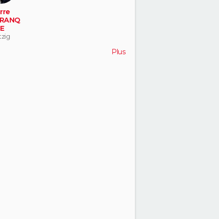
rre
RANQ
E
zig
Plus