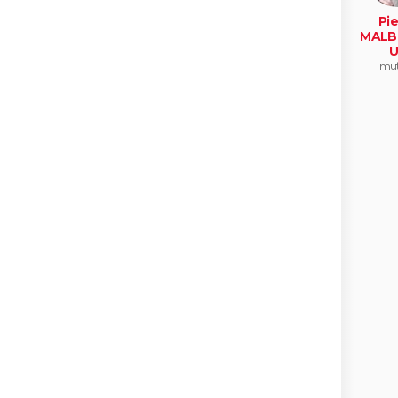
Pie
MALB
U
mut