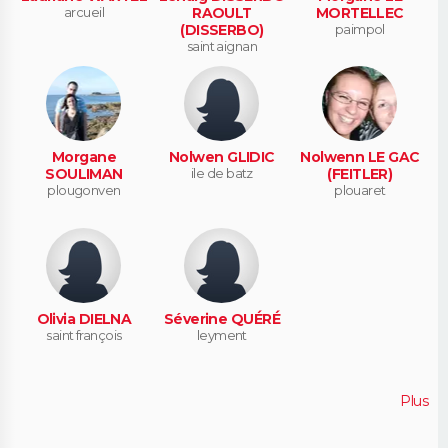
arcueil
RAOULT
MORTELLEC
(DISSERBO)
paimpol
saint aignan
Morgane
Nolwen GLIDIC
Nolwenn LE GAC
SOULIMAN
ile de batz
(FEITLER)
plougonven
plouaret
Olivia DIELNA
Séverine QUÉRÉ
saint françois
leyment
Plus