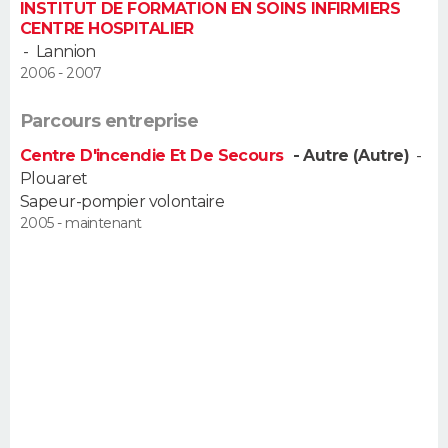
INSTITUT DE FORMATION EN SOINS INFIRMIERS
FORUM
CENTRE HOSPITALIER
-
Lannion
Lifestyle
Sport
Television
Cinema
Bricolage
Culture
Auto
Voyage
2006 - 2007
Parcours entreprise
Centre D'incendie Et De Secours
- Autre (Autre)
-
Plouaret
Sapeur-pompier volontaire
2005 - maintenant