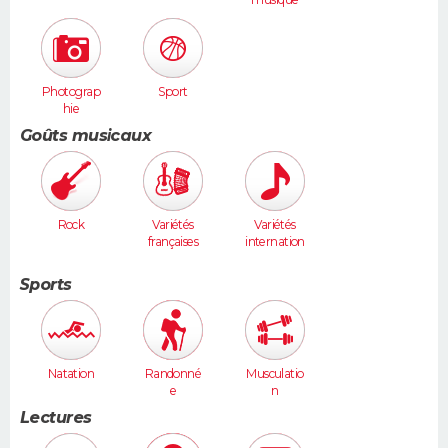
Photograp
Sport
hie
Goûts musicaux
Rock
Variétés
Variétés
françaises
internation
ales
Sports
Natation
Randonné
Musculatio
e
n
Lectures