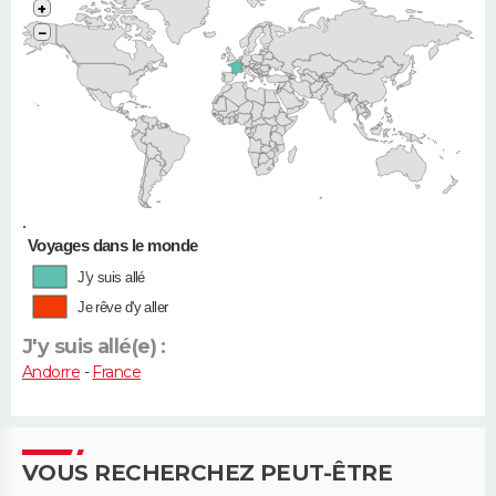
+
−
•
Voyages dans le monde
J'y suis allé
Je rêve d'y aller
J'y suis allé(e) :
Andorre
-
France
VOUS RECHERCHEZ PEUT-ÊTRE