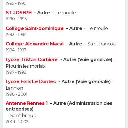
1985 - 1990
Guide de la santé
Médicaments
+
Alimentation
Maladies
Sommeil
ST JOSEPH
- Autre
-
Le moule
VOYAGE
1990 - 1993
City break
Voyage de noces
Climat
Destinations
Voyage nature
Forum
+
PHOTO
Collège Saint-dominique
- Autre
-
Le moule
1993 - 1994
GUIDES D'ACHAT
Collège Alexandre Macal
- Autre
-
Saint francois
1994 - 1997
BONS PLANS
Lycée Tristan Corbière
- Autre (Voie générale)
-
Plourin les morlaix
CARTE DE VOEUX
1997 - 1998
Carte Bonne année
Carte Pâques
Carte de Noël
Carte Saint-Valentin
Carte d'anniversaire
DICTIONNAIRE
Lycée Félix Le Dantec
- Autre (Voie générale)
-
Lannion
Biographies
Expressions
Dictionnaire
Citations
Proverbes
PROGRAMME TV
1998 - 2001
Antenne Rennes 1
- Autre (Administration des
COPAINS D'AVANT
entreprises)
-
Saint brieuc
Se connecter
Collèges
Universités
Service militaire
S'inscrire
Lycées
Primaires
Entreprises
Avis de recherche
AVIS DE DÉCÈS
2001 - 2002