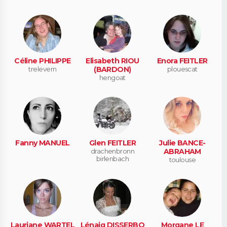
Céline PHILIPPE
Elisabeth RIOU
Enora FEITLER
trelevern
(BARDON)
plouescat
hengoat
Fanny MANUEL
Glen FEITLER
Julie BANCE-
drachenbronn
ABRAHAM
birlenbach
toulouse
Lauriane WARTEL
Lénaig DISSERBO
Morgane LE