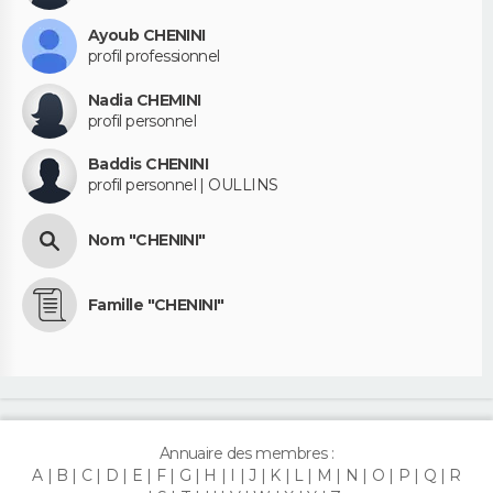
Ayoub CHENINI
profil professionnel
Nadia CHEMINI
profil personnel
Baddis CHENINI
profil personnel | OULLINS
Nom "CHENINI"
Famille "CHENINI"
Annuaire des membres :
A
B
C
D
E
F
G
H
I
J
K
L
M
N
O
P
Q
R