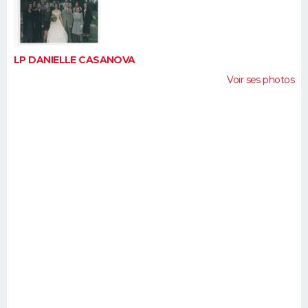
FORUM
Lifestyle
Sport
Television
Cinema
Bricolage
Culture
Auto
Voyage
LP DANIELLE CASANOVA
Voir ses photos